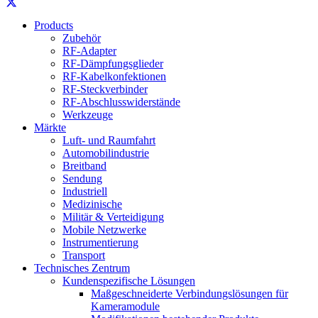
Products
Zubehör
RF-Adapter
RF-Dämpfungsglieder
RF-Kabelkonfektionen
RF-Steckverbinder
RF-Abschlusswiderstände
Werkzeuge
Märkte
Luft- und Raumfahrt
Automobilindustrie
Breitband
Sendung
Industriell
Medizinische
Militär & Verteidigung
Mobile Netzwerke
Instrumentierung
Transport
Technisches Zentrum
Kundenspezifische Lösungen
Maßgeschneiderte Verbindungslösungen für
Kameramodule