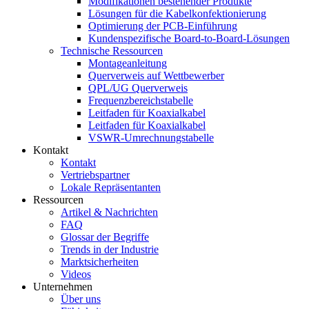
Modifikationen bestehender Produkte
Lösungen für die Kabelkonfektionierung
Optimierung der PCB-Einführung
Kundenspezifische Board-to-Board-Lösungen
Technische Ressourcen
Montageanleitung
Querverweis auf Wettbewerber
QPL/UG Querverweis
Frequenzbereichstabelle
Leitfaden für Koaxialkabel
Leitfaden für Koaxialkabel
VSWR-Umrechnungstabelle
Kontakt
Kontakt
Vertriebspartner
Lokale Repräsentanten
Ressourcen
Artikel & Nachrichten
FAQ
Glossar der Begriffe
Trends in der Industrie
Marktsicherheiten
Videos
Unternehmen
Über uns