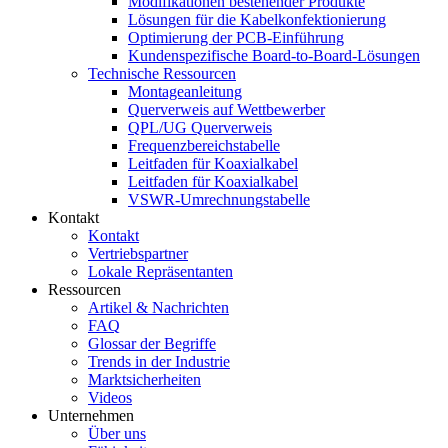
Modifikationen bestehender Produkte
Lösungen für die Kabelkonfektionierung
Optimierung der PCB-Einführung
Kundenspezifische Board-to-Board-Lösungen
Technische Ressourcen
Montageanleitung
Querverweis auf Wettbewerber
QPL/UG Querverweis
Frequenzbereichstabelle
Leitfaden für Koaxialkabel
Leitfaden für Koaxialkabel
VSWR-Umrechnungstabelle
Kontakt
Kontakt
Vertriebspartner
Lokale Repräsentanten
Ressourcen
Artikel & Nachrichten
FAQ
Glossar der Begriffe
Trends in der Industrie
Marktsicherheiten
Videos
Unternehmen
Über uns