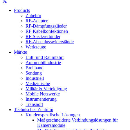
Products
Zubehör
RF-Adapter
RF-Dämpfungsglieder
RF-Kabelkonfektionen
RF-Steckverbinder
RF-Abschlusswiderstände
Werkzeuge
Märkte
Luft- und Raumfahrt
Automobilindustrie
Breitband
Sendung
Industriell
Medizinische
Militär & Verteidigung
Mobile Netzwerke
Instrumentierung
Transport
Technisches Zentrum
Kundenspezifische Lösungen
Maßgeschneiderte Verbindungslösungen für
Kameramodule