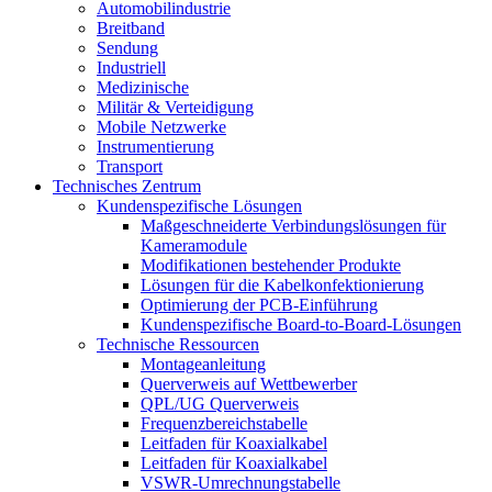
Automobilindustrie
Breitband
Sendung
Industriell
Medizinische
Militär & Verteidigung
Mobile Netzwerke
Instrumentierung
Transport
Technisches Zentrum
Kundenspezifische Lösungen
Maßgeschneiderte Verbindungslösungen für
Kameramodule
Modifikationen bestehender Produkte
Lösungen für die Kabelkonfektionierung
Optimierung der PCB-Einführung
Kundenspezifische Board-to-Board-Lösungen
Technische Ressourcen
Montageanleitung
Querverweis auf Wettbewerber
QPL/UG Querverweis
Frequenzbereichstabelle
Leitfaden für Koaxialkabel
Leitfaden für Koaxialkabel
VSWR-Umrechnungstabelle