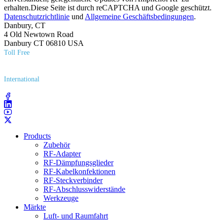
erhalten.Diese Seite ist durch reCAPTCHA und Google geschützt.
Datenschutzrichtlinie
und
Allgemeine Geschäftsbedingungen
.
Danbury, CT
4 Old Newtown Road
Danbury CT 06810 USA
Toll Free
(800) 627​-7100
International
(203) 743​-9272
Products
Zubehör
RF-Adapter
RF-Dämpfungsglieder
RF-Kabelkonfektionen
RF-Steckverbinder
RF-Abschlusswiderstände
Werkzeuge
Märkte
Luft- und Raumfahrt