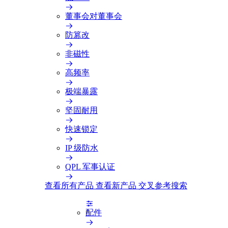
董事会对董事会
防篡改
非磁性
高频率
极端暴露
坚固耐用
快速锁定
IP 级防水
QPL 军事认证
查看所有产品
查看新产品
交叉参考搜索
配件