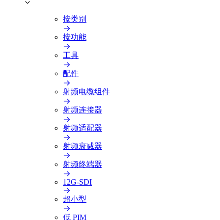
按类别
按功能
工具
配件
射频电缆组件
射频连接器
射频适配器
射频衰减器
射频终端器
12G-SDI
超小型
低 PIM