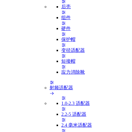
后壳
组件
硬件
保护帽
变径适配器
短接帽
应力消除靴
射频适配器
1.0-2.3 适配器
2.2-5 适配器
2.4 毫米适配器