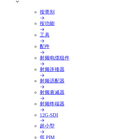
按类别
按功能
工具
配件
射频电缆组件
射频连接器
射频适配器
射频衰减器
射频终端器
12G-SDI
超小型
低 PIM