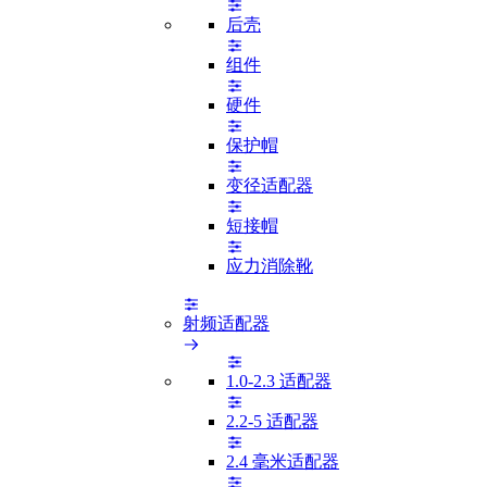
后壳
组件
硬件
保护帽
变径适配器
短接帽
应力消除靴
射频适配器
1.0-2.3 适配器
2.2-5 适配器
2.4 毫米适配器