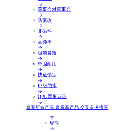
董事会对董事会
防篡改
非磁性
高频率
极端暴露
坚固耐用
快速锁定
IP 级防水
QPL 军事认证
查看所有产品
查看新产品
交叉参考搜索
配件