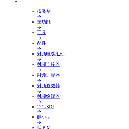
按类别
按功能
工具
配件
射频电缆组件
射频连接器
射频适配器
射频衰减器
射频终端器
12G-SDI
超小型
低 PIM