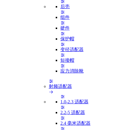
后壳
组件
硬件
保护帽
变径适配器
短接帽
应力消除靴
射频适配器
1.0-2.3 适配器
2.2-5 适配器
2.4 毫米适配器