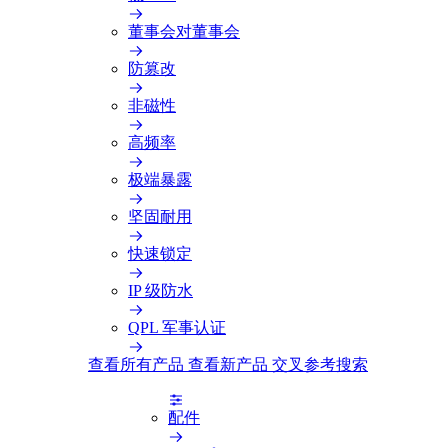
董事会对董事会
防篡改
非磁性
高频率
极端暴露
坚固耐用
快速锁定
IP 级防水
QPL 军事认证
查看所有产品
查看新产品
交叉参考搜索
配件