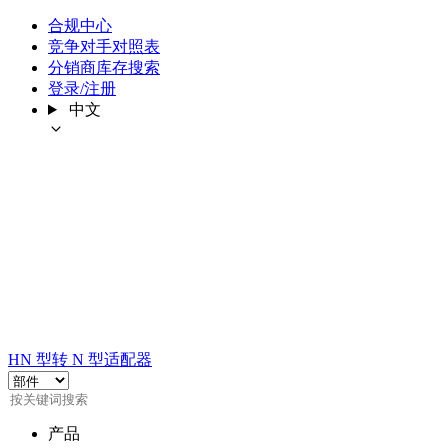
合规中心
竞争对手对照表
分销商库存搜索
登录/注册
中文
HN 型转 N 型适配器
产品