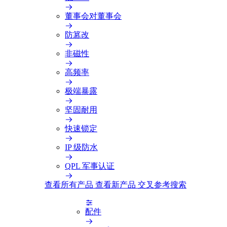
董事会对董事会
防篡改
非磁性
高频率
极端暴露
坚固耐用
快速锁定
IP 级防水
QPL 军事认证
查看所有产品
查看新产品
交叉参考搜索
配件