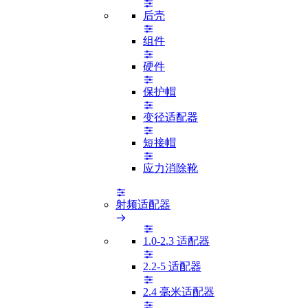
后壳
组件
硬件
保护帽
变径适配器
短接帽
应力消除靴
射频适配器
1.0-2.3 适配器
2.2-5 适配器
2.4 毫米适配器