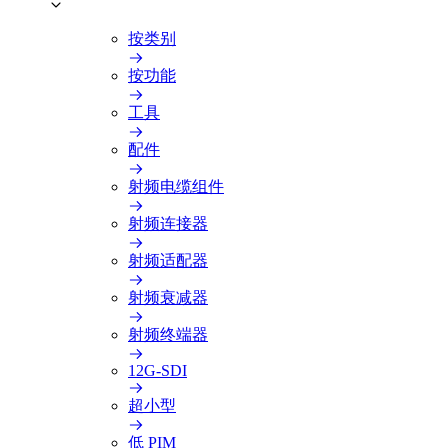
按类别
按功能
工具
配件
射频电缆组件
射频连接器
射频适配器
射频衰减器
射频终端器
12G-SDI
超小型
低 PIM