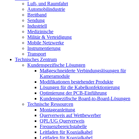
Luft- und Raumfahrt
Automobilindustrie
Breitband
Sendung
Industriell
Medizinische
Militär & Verteidigung
Mobile Netzwerke
Instrumentierung
Transport
Technisches Zentrum
Kundenspezifische Lösungen
Maßgeschneiderte Verbindungslösungen für
Kameramodule
Modifikationen bestehender Produkte
Lösungen für die Kabelkonfektionierung
Optimierung der PCB-Einführung
Kundenspezifische Board-to-Board-Lösungen
Technische Ressourcen
Montageanleitung
Querverweis auf Wettbewerber
QPL/UG Querverweis
Frequenzbereichstabelle
Leitfaden für Koaxialkabel
Leitfaden für Koaxialkabel