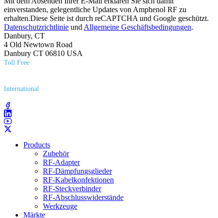
Mit dem Absenden Ihrer E-Mail erklären Sie sich damit
einverstanden, gelegentliche Updates von Amphenol RF zu
erhalten.Diese Seite ist durch reCAPTCHA und Google geschützt.
Datenschutzrichtlinie
und
Allgemeine Geschäftsbedingungen
.
Danbury, CT
4 Old Newtown Road
Danbury CT 06810 USA
Toll Free
(800) 627​-7100
International
(203) 743​-9272
Products
Zubehör
RF-Adapter
RF-Dämpfungsglieder
RF-Kabelkonfektionen
RF-Steckverbinder
RF-Abschlusswiderstände
Werkzeuge
Märkte