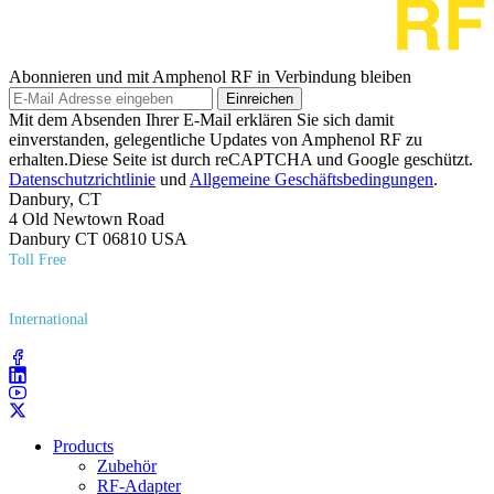
Abonnieren und mit Amphenol RF in Verbindung bleiben
Einreichen
Mit dem Absenden Ihrer E-Mail erklären Sie sich damit
einverstanden, gelegentliche Updates von Amphenol RF zu
erhalten.Diese Seite ist durch reCAPTCHA und Google geschützt.
Datenschutzrichtlinie
und
Allgemeine Geschäftsbedingungen
.
Danbury, CT
4 Old Newtown Road
Danbury CT 06810 USA
Toll Free
(800) 627​-7100
International
(203) 743​-9272
Products
Zubehör
RF-Adapter