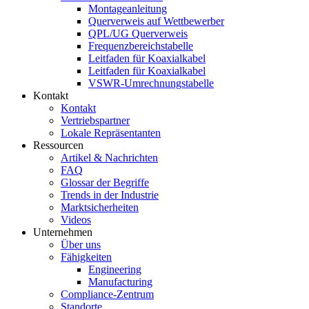
Montageanleitung
Querverweis auf Wettbewerber
QPL/UG Querverweis
Frequenzbereichstabelle
Leitfaden für Koaxialkabel
Leitfaden für Koaxialkabel
VSWR-Umrechnungstabelle
Kontakt
Kontakt
Vertriebspartner
Lokale Repräsentanten
Ressourcen
Artikel & Nachrichten
FAQ
Glossar der Begriffe
Trends in der Industrie
Marktsicherheiten
Videos
Unternehmen
Über uns
Fähigkeiten
Engineering
Manufacturing
Compliance-Zentrum
Standorte