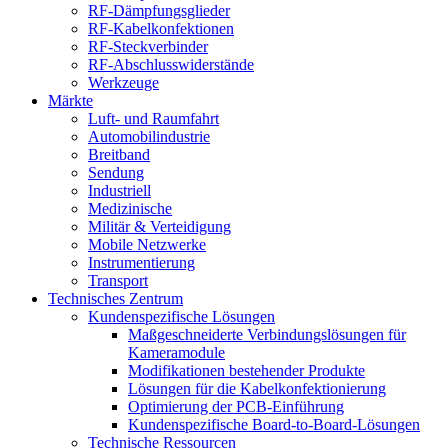
RF-Dämpfungsglieder
RF-Kabelkonfektionen
RF-Steckverbinder
RF-Abschlusswiderstände
Werkzeuge
Märkte
Luft- und Raumfahrt
Automobilindustrie
Breitband
Sendung
Industriell
Medizinische
Militär & Verteidigung
Mobile Netzwerke
Instrumentierung
Transport
Technisches Zentrum
Kundenspezifische Lösungen
Maßgeschneiderte Verbindungslösungen für
Kameramodule
Modifikationen bestehender Produkte
Lösungen für die Kabelkonfektionierung
Optimierung der PCB-Einführung
Kundenspezifische Board-to-Board-Lösungen
Technische Ressourcen