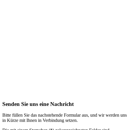
Artik
Unter
durch
Amphen
Einfü
Mikrok
Dicht
Mehr 
Senden Sie uns eine Nachricht
Bitte füllen Sie das nachstehende Formular aus, und wir werden uns
in Kürze mit Ihnen in Verbindung setzen.