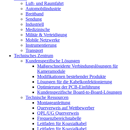
Luft- und Raumfahrt
Automobilindustrie
Breitband
Sendung
Industriell
Medizinische
Militär & Verteidigung
Mobile Netzwerke
Instrumentierung
Transport
Technisches Zentrum
Kundenspezifische Lösungen
Maßgeschneiderte Verbindungslösungen für
Kameramodule
Modifikationen bestehender Produkte
Lösungen für die Kabelkonfektionierung
Optimierung der PCB-Einführung
Kundenspezifische Board-to-Board-Lösungen
Technische Ressourcen
Montageanleitung
Querverweis auf Wettbewerber
QPL/UG Querverweis
Frequenzbereichstabelle
Leitfaden für Koaxialkabel
Leitfaden für Koaxialkabel