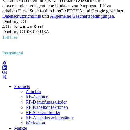
Mit dem Absenden Ihrer E-Mail erklären Sie sich damit
einverstanden, gelegentliche Updates von Amphenol RF zu
erhalten.Diese Seite ist durch reCAPTCHA und Google geschützt.
Datenschutzrichtlinie
und
Allgemeine Geschäftsbedingungen
.
Danbury, CT
4 Old Newtown Road
Danbury CT 06810 USA
Toll Free
(800) 627​-7100
International
(203) 743​-9272
Products
Zubehör
RF-Adapter
RF-Dämpfungsglieder
RF-Kabelkonfektionen
RF-Steckverbinder
RF-Abschlusswiderstände
Werkzeuge
Märkte