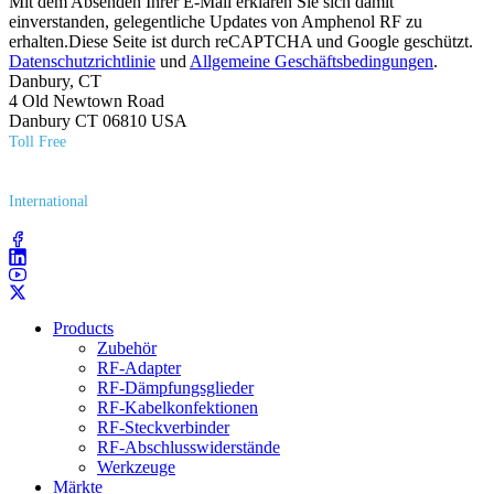
Mit dem Absenden Ihrer E-Mail erklären Sie sich damit
einverstanden, gelegentliche Updates von Amphenol RF zu
erhalten.Diese Seite ist durch reCAPTCHA und Google geschützt.
Datenschutzrichtlinie
und
Allgemeine Geschäftsbedingungen
.
Danbury, CT
4 Old Newtown Road
Danbury CT 06810 USA
Toll Free
(800) 627​-7100
International
(203) 743​-9272
Products
Zubehör
RF-Adapter
RF-Dämpfungsglieder
RF-Kabelkonfektionen
RF-Steckverbinder
RF-Abschlusswiderstände
Werkzeuge
Märkte