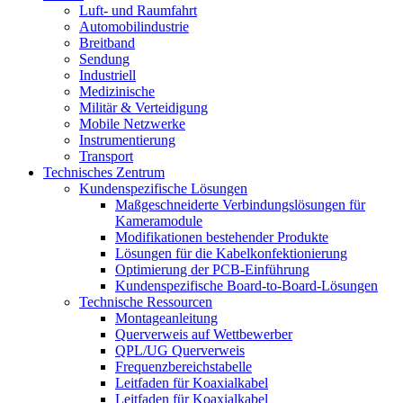
Luft- und Raumfahrt
Automobilindustrie
Breitband
Sendung
Industriell
Medizinische
Militär & Verteidigung
Mobile Netzwerke
Instrumentierung
Transport
Technisches Zentrum
Kundenspezifische Lösungen
Maßgeschneiderte Verbindungslösungen für
Kameramodule
Modifikationen bestehender Produkte
Lösungen für die Kabelkonfektionierung
Optimierung der PCB-Einführung
Kundenspezifische Board-to-Board-Lösungen
Technische Ressourcen
Montageanleitung
Querverweis auf Wettbewerber
QPL/UG Querverweis
Frequenzbereichstabelle
Leitfaden für Koaxialkabel
Leitfaden für Koaxialkabel