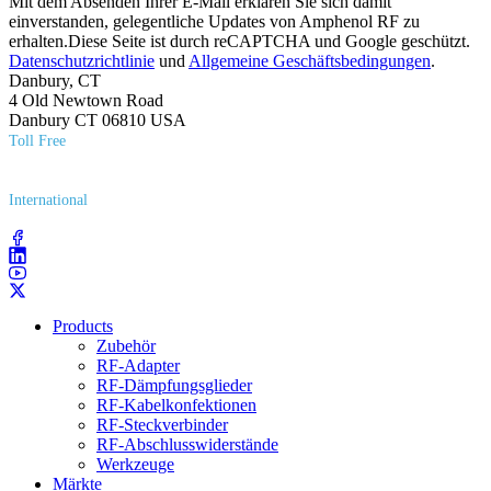
Mit dem Absenden Ihrer E-Mail erklären Sie sich damit
einverstanden, gelegentliche Updates von Amphenol RF zu
erhalten.Diese Seite ist durch reCAPTCHA und Google geschützt.
Datenschutzrichtlinie
und
Allgemeine Geschäftsbedingungen
.
Danbury, CT
4 Old Newtown Road
Danbury CT 06810 USA
Toll Free
(800) 627​-7100
International
(203) 743​-9272
Products
Zubehör
RF-Adapter
RF-Dämpfungsglieder
RF-Kabelkonfektionen
RF-Steckverbinder
RF-Abschlusswiderstände
Werkzeuge
Märkte