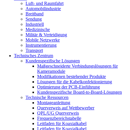
Luft- und Raumfahrt
Automobilindustrie
Breitband
Sendung
Industriell
Medizinische
Militär & Verteidigung
Mobile Netzwerke
Instrumentierung
Transport
Technisches Zentrum
Kundenspezifische Lösungen
Maßgeschneiderte Verbindungslösungen für
Kameramodule
Modifikationen bestehender Produkte
Lösungen für die Kabelkonfektionierung
Optimierung der PCB-Einführung
Kundenspezifische Board-to-Board-Lösungen
Technische Ressourcen
Montageanleitung
Querverweis auf Wettbewerber
QPL/UG Querverweis
Frequenzbereichstabelle
Leitfaden für Koaxialkabel
Leitfaden für Koaxialkabel