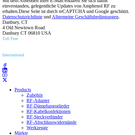
Mit dem Absenden Ihrer E-Mail erklären Sie sich damit
einverstanden, gelegentliche Updates von Amphenol RF zu
erhalten.Diese Seite ist durch reCAPTCHA und Google geschützt.
Datenschutzrichtlinie
und
Allgemeine Geschäftsbedingungen
.
Danbury, CT
4 Old Newtown Road
Danbury CT 06810 USA
Toll Free
(800) 627​-7100
International
(203) 743​-9272
Products
Zubehör
RF-Adapter
RF-Dämpfungsglieder
RF-Kabelkonfektionen
RF-Steckverbinder
RF-Abschlusswiderstände
Werkzeuge
Märkte