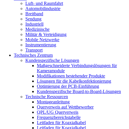
Luft- und Raumfahrt
Automobilindustrie
Breitband
Sendung
Industriell
Medizinische
Militär & Verteidigung
Mobile Netzwerke
Instrumentierung
Transport
Technisches Zentrum
Kundenspezifische Lösungen
Maßgeschneiderte Verbindungslösungen für
Kameramodule
Modifikationen bestehender Produkte
Lösungen für die Kabelkonfektionierung
Optimierung der PCB-Einführung
Kundenspezifische Board-to-Board-Lösungen
Technische Ressourcen
Montageanleitung
Querverweis auf Wettbewerber
QPL/UG Querverweis
Frequenzbereichstabelle
Leitfaden für Koaxialkabel
Leitfaden für Koaxialkabel