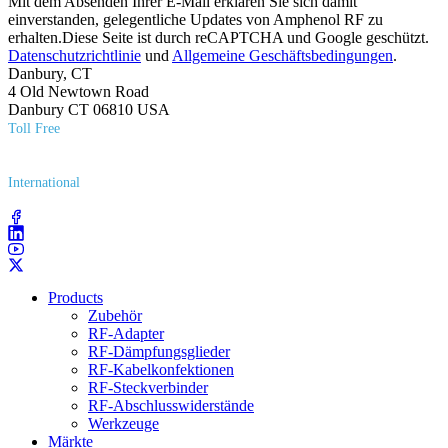
Mit dem Absenden Ihrer E-Mail erklären Sie sich damit
einverstanden, gelegentliche Updates von Amphenol RF zu
erhalten.Diese Seite ist durch reCAPTCHA und Google geschützt.
Datenschutzrichtlinie
und
Allgemeine Geschäftsbedingungen
.
Danbury, CT
4 Old Newtown Road
Danbury CT 06810 USA
Toll Free
(800) 627​-7100
International
(203) 743​-9272
Products
Zubehör
RF-Adapter
RF-Dämpfungsglieder
RF-Kabelkonfektionen
RF-Steckverbinder
RF-Abschlusswiderstände
Werkzeuge
Märkte