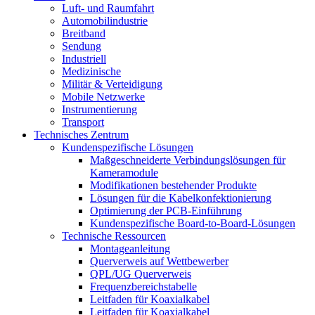
Luft- und Raumfahrt
Automobilindustrie
Breitband
Sendung
Industriell
Medizinische
Militär & Verteidigung
Mobile Netzwerke
Instrumentierung
Transport
Technisches Zentrum
Kundenspezifische Lösungen
Maßgeschneiderte Verbindungslösungen für
Kameramodule
Modifikationen bestehender Produkte
Lösungen für die Kabelkonfektionierung
Optimierung der PCB-Einführung
Kundenspezifische Board-to-Board-Lösungen
Technische Ressourcen
Montageanleitung
Querverweis auf Wettbewerber
QPL/UG Querverweis
Frequenzbereichstabelle
Leitfaden für Koaxialkabel
Leitfaden für Koaxialkabel