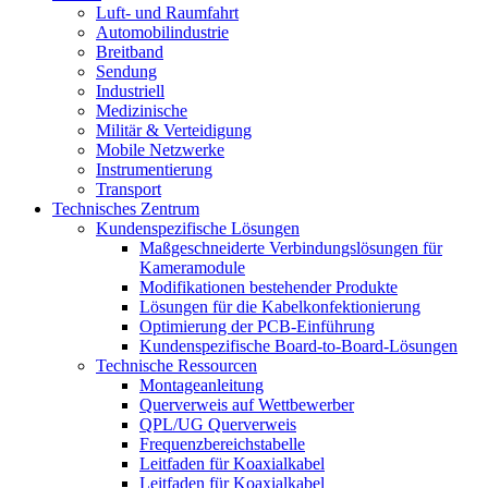
Luft- und Raumfahrt
Automobilindustrie
Breitband
Sendung
Industriell
Medizinische
Militär & Verteidigung
Mobile Netzwerke
Instrumentierung
Transport
Technisches Zentrum
Kundenspezifische Lösungen
Maßgeschneiderte Verbindungslösungen für
Kameramodule
Modifikationen bestehender Produkte
Lösungen für die Kabelkonfektionierung
Optimierung der PCB-Einführung
Kundenspezifische Board-to-Board-Lösungen
Technische Ressourcen
Montageanleitung
Querverweis auf Wettbewerber
QPL/UG Querverweis
Frequenzbereichstabelle
Leitfaden für Koaxialkabel
Leitfaden für Koaxialkabel