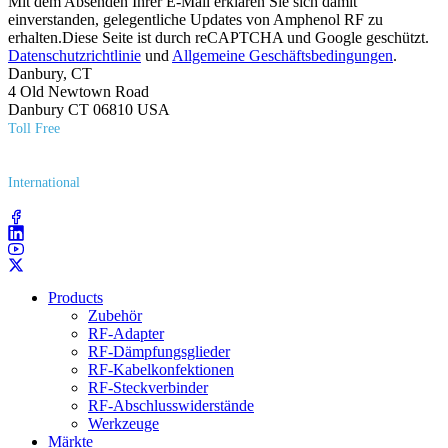
Mit dem Absenden Ihrer E-Mail erklären Sie sich damit
einverstanden, gelegentliche Updates von Amphenol RF zu
erhalten.Diese Seite ist durch reCAPTCHA und Google geschützt.
Datenschutzrichtlinie
und
Allgemeine Geschäftsbedingungen
.
Danbury, CT
4 Old Newtown Road
Danbury CT 06810 USA
Toll Free
(800) 627​-7100
International
(203) 743​-9272
Products
Zubehör
RF-Adapter
RF-Dämpfungsglieder
RF-Kabelkonfektionen
RF-Steckverbinder
RF-Abschlusswiderstände
Werkzeuge
Märkte