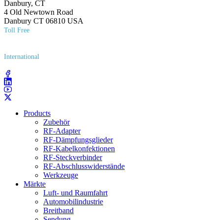
Danbury, CT
4 Old Newtown Road
Danbury CT 06810 USA
Toll Free
(800) 627​-7100
International
(203) 743​-9272
Products
Zubehör
RF-Adapter
RF-Dämpfungsglieder
RF-Kabelkonfektionen
RF-Steckverbinder
RF-Abschlusswiderstände
Werkzeuge
Märkte
Luft- und Raumfahrt
Automobilindustrie
Breitband
Sendung