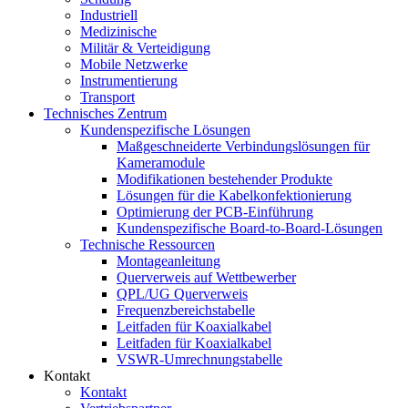
Industriell
Medizinische
Militär & Verteidigung
Mobile Netzwerke
Instrumentierung
Transport
Technisches Zentrum
Kundenspezifische Lösungen
Maßgeschneiderte Verbindungslösungen für
Kameramodule
Modifikationen bestehender Produkte
Lösungen für die Kabelkonfektionierung
Optimierung der PCB-Einführung
Kundenspezifische Board-to-Board-Lösungen
Technische Ressourcen
Montageanleitung
Querverweis auf Wettbewerber
QPL/UG Querverweis
Frequenzbereichstabelle
Leitfaden für Koaxialkabel
Leitfaden für Koaxialkabel
VSWR-Umrechnungstabelle
Kontakt
Kontakt