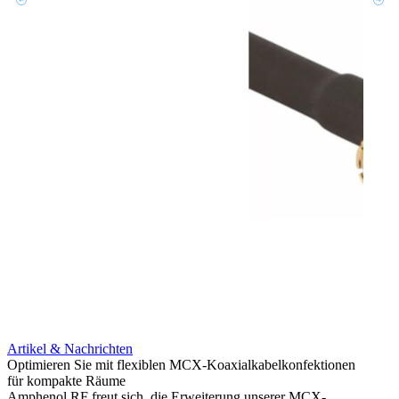
Artikel & Nachrichten
Artik
Optimieren Sie mit flexiblen MCX-Koaxialkabelkonfektionen
Erweit
für kompakte Räume
Konnek
Amphenol RF freut sich, die Erweiterung unserer MCX-
Amphe