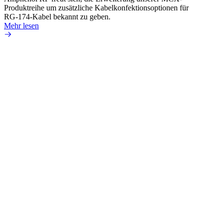
Produktreihe um zusätzliche Kabelkonfektionsoptionen für
Produk
RG-174-Kabel bekannt zu geben.
einer 
Mehr lesen
könne
Mehr 