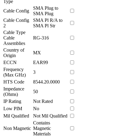
Type
SMA Plug to
Cable Config
SMA Plug
Cable Config
SMA Pl R/A to
2
SMA Pl Str
Cable Type
Cable
RG-316
Assemblies
Country of
MX
Origin
ECCN
EAR99
Frequency
3
(Max GHz)
HTS Code
8544.20.0000
Impedance
50
(Ohms)
IP Rating
Not Rated
Low PIM
No
Mil Qualified
Not Mil Qualified
Contains
Non Magnetic
Magnetic
Materials