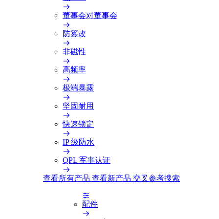
董事会对董事会
防篡改
非磁性
高频率
极端暴露
坚固耐用
快速锁定
IP 级防水
QPL 军事认证
查看所有产品
查看新产品
交叉参考搜索
配件