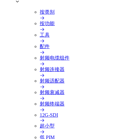
按类别
按功能
工具
配件
射频电缆组件
射频连接器
射频适配器
射频衰减器
射频终端器
12G-SDI
超小型
低 PIM