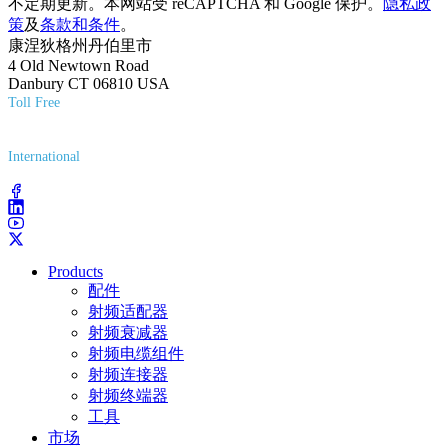
不定期更新。本网站受 reCAPTCHA 和 Google 保护。
隐私政
策
及
条款和条件
。
康涅狄格州丹伯里市
4 Old Newtown Road
Danbury CT 06810 USA
Toll Free
(800) 627-7100
International
(203) 743-9272
Products
配件
射频适配器
射频衰减器
射频电缆组件
射频连接器
射频终端器
工具
市场