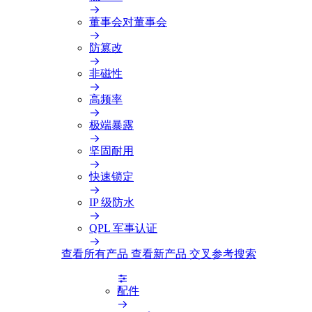
董事会对董事会
防篡改
非磁性
高频率
极端暴露
坚固耐用
快速锁定
IP 级防水
QPL 军事认证
查看所有产品
查看新产品
交叉参考搜索
配件