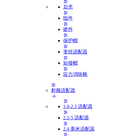
后壳
组件
硬件
保护帽
变径适配器
短接帽
应力消除靴
射频适配器
1.0-2.3 适配器
2.2-5 适配器
2.4 毫米适配器