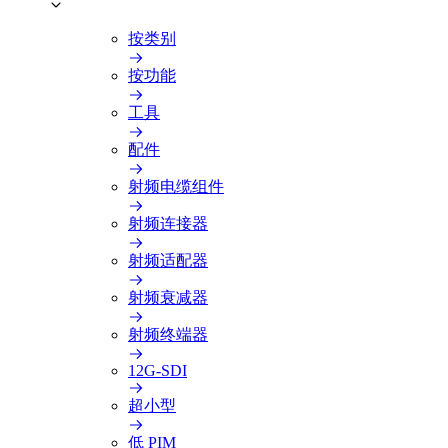
按类别
按功能
工具
配件
射频电缆组件
射频连接器
射频适配器
射频衰减器
射频终端器
12G-SDI
超小型
低 PIM