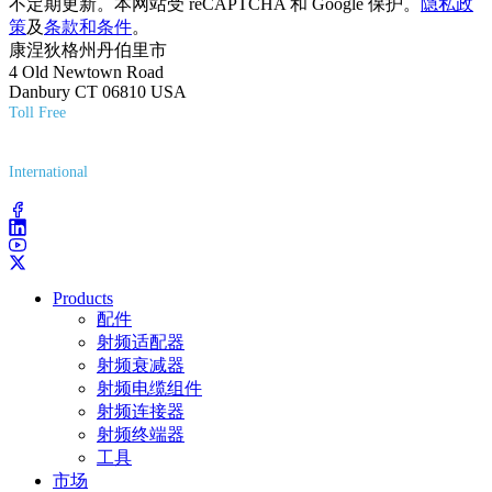
不定期更新。本网站受 reCAPTCHA 和 Google 保护。
隐私政
策
及
条款和条件
。
康涅狄格州丹伯里市
4 Old Newtown Road
Danbury CT 06810 USA
Toll Free
(800) 627-7100
International
(203) 743-9272
Products
配件
射频适配器
射频衰减器
射频电缆组件
射频连接器
射频终端器
工具
市场