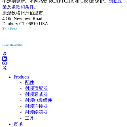
不定期更新。本网站受 reCAPTCHA 和 Google 保护。
隐私政
策
及
条款和条件
。
康涅狄格州丹伯里市
4 Old Newtown Road
Danbury CT 06810 USA
Toll Free
(800) 627-7100
International
(203) 743-9272
Products
配件
射频适配器
射频衰减器
射频电缆组件
射频连接器
射频终端器
工具
市场