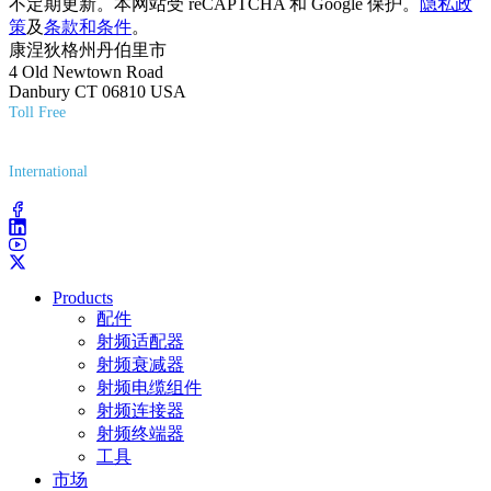
不定期更新。本网站受 reCAPTCHA 和 Google 保护。
隐私政
策
及
条款和条件
。
康涅狄格州丹伯里市
4 Old Newtown Road
Danbury CT 06810 USA
Toll Free
(800) 627-7100
International
(203) 743-9272
Products
配件
射频适配器
射频衰减器
射频电缆组件
射频连接器
射频终端器
工具
市场