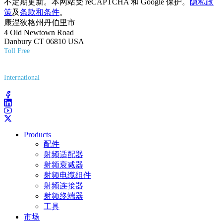
不定期更新。本网站受 reCAPTCHA 和 Google 保护。
隐私政
策
及
条款和条件
。
康涅狄格州丹伯里市
4 Old Newtown Road
Danbury CT 06810 USA
Toll Free
(800) 627-7100
International
(203) 743-9272
Products
配件
射频适配器
射频衰减器
射频电缆组件
射频连接器
射频终端器
工具
市场