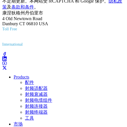
不定期更新。本网站受 reCAPTCHA 和 Google 保护。
隐私政
策
及
条款和条件
。
康涅狄格州丹伯里市
4 Old Newtown Road
Danbury CT 06810 USA
Toll Free
(800) 627-7100
International
(203) 743-9272
Products
配件
射频适配器
射频衰减器
射频电缆组件
射频连接器
射频终端器
工具
市场