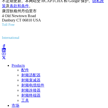
不定期更新。本网站受 reCAPTCHA 和 Google 保护。
隐私政
策
及
条款和条件
。
康涅狄格州丹伯里市
4 Old Newtown Road
Danbury CT 06810 USA
Toll Free
(800) 627-7100
International
(203) 743-9272
Products
配件
射频适配器
射频衰减器
射频电缆组件
射频连接器
射频终端器
工具
市场