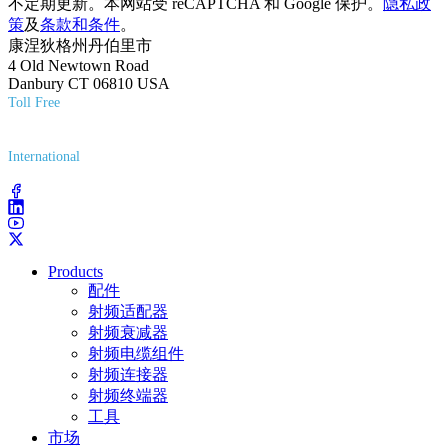
不定期更新。本网站受 reCAPTCHA 和 Google 保护。
隐私政
策
及
条款和条件
。
康涅狄格州丹伯里市
4 Old Newtown Road
Danbury CT 06810 USA
Toll Free
(800) 627-7100
International
(203) 743-9272
Products
配件
射频适配器
射频衰减器
射频电缆组件
射频连接器
射频终端器
工具
市场