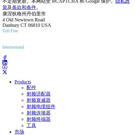
不定期更新。本网站受 reCAPTCHA 和 Google 保护。
隐私政
策
及
条款和条件
。
康涅狄格州丹伯里市
4 Old Newtown Road
Danbury CT 06810 USA
Toll Free
(800) 627-7100
International
(203) 743-9272
Products
配件
射频适配器
射频衰减器
射频电缆组件
射频连接器
射频终端器
工具
市场