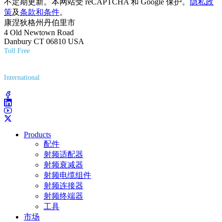
不定期更新。本网站受 reCAPTCHA 和 Google 保护。
隐私政
策
及
条款和条件
。
康涅狄格州丹伯里市
4 Old Newtown Road
Danbury CT 06810 USA
Toll Free
(800) 627-7100
International
(203) 743-9272
Products
配件
射频适配器
射频衰减器
射频电缆组件
射频连接器
射频终端器
工具
市场