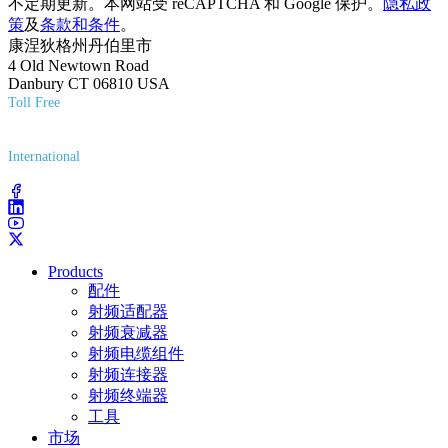
不定期更新。本网站受 reCAPTCHA 和 Google 保护。
隐私政
策
及
条款和条件
。
康涅狄格州丹伯里市
4 Old Newtown Road
Danbury CT 06810 USA
Toll Free
(800) 627-7100
International
(203) 743-9272
Products
配件
射频适配器
射频衰减器
射频电缆组件
射频连接器
射频终端器
工具
市场