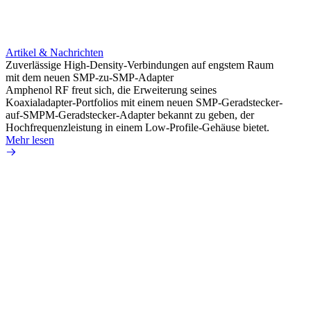
Artikel & Nachrichten
Artik
Zuverlässige High-Density-Verbindungen auf engstem Raum
Anti-
mit dem neuen SMP-zu-SMP-Adapter
Instal
Amphenol RF freut sich, die Erweiterung seines
Amphen
Koaxialadapter-Portfolios mit einem neuen SMP-Geradstecker-
SMA-P
auf-SMPM-Geradstecker-Adapter bekannt zu geben, der
Lötste
Hochfrequenzleistung in einem Low-Profile-Gehäuse bietet.
Mehr 
Mehr lesen