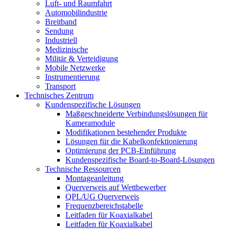
Luft- und Raumfahrt
Automobilindustrie
Breitband
Sendung
Industriell
Medizinische
Militär & Verteidigung
Mobile Netzwerke
Instrumentierung
Transport
Technisches Zentrum
Kundenspezifische Lösungen
Maßgeschneiderte Verbindungslösungen für
Kameramodule
Modifikationen bestehender Produkte
Lösungen für die Kabelkonfektionierung
Optimierung der PCB-Einführung
Kundenspezifische Board-to-Board-Lösungen
Technische Ressourcen
Montageanleitung
Querverweis auf Wettbewerber
QPL/UG Querverweis
Frequenzbereichstabelle
Leitfaden für Koaxialkabel
Leitfaden für Koaxialkabel