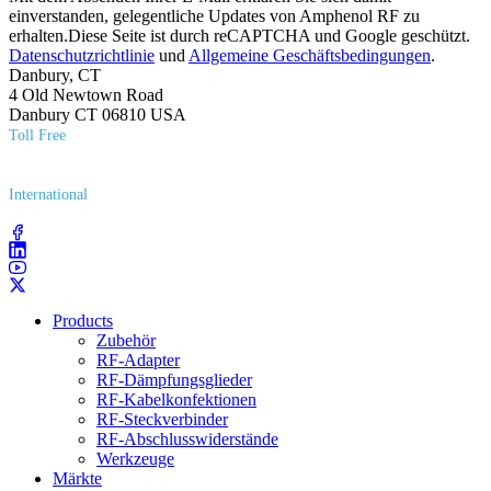
einverstanden, gelegentliche Updates von Amphenol RF zu
erhalten.Diese Seite ist durch reCAPTCHA und Google geschützt.
Datenschutzrichtlinie
und
Allgemeine Geschäftsbedingungen
.
Danbury, CT
4 Old Newtown Road
Danbury CT 06810 USA
Toll Free
(800) 627​-7100
International
(203) 743​-9272
Products
Zubehör
RF-Adapter
RF-Dämpfungsglieder
RF-Kabelkonfektionen
RF-Steckverbinder
RF-Abschlusswiderstände
Werkzeuge
Märkte