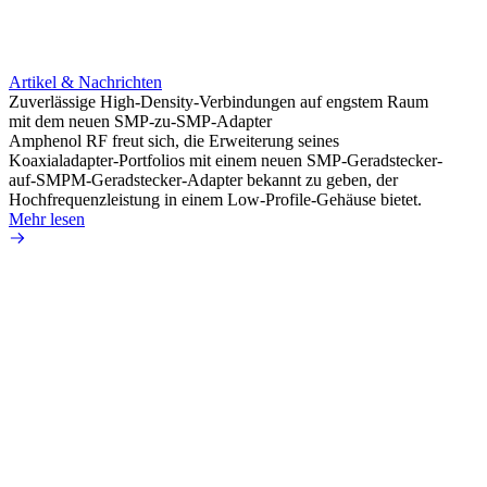
Artikel & Nachrichten
Artik
Zuverlässige High-Density-Verbindungen auf engstem Raum
Anti-
mit dem neuen SMP-zu-SMP-Adapter
Instal
Amphenol RF freut sich, die Erweiterung seines
Amphen
Koaxialadapter-Portfolios mit einem neuen SMP-Geradstecker-
SMA-P
auf-SMPM-Geradstecker-Adapter bekannt zu geben, der
Lötste
Hochfrequenzleistung in einem Low-Profile-Gehäuse bietet.
Mehr 
Mehr lesen