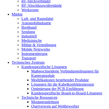
RF-Steckverbinder
RF-Abschlusswiderstände
Werkzeuge
Märkte
Luft- und Raumfahrt
Automobilindustrie
Breitband
Sendung
Industriell
Medizinische
Militär & Verteidigung
Mobile Netzwerke
Instrumentierung
Transport
Technisches Zentrum
Kundenspezifische Lösungen
Maßgeschneiderte Verbindungslösungen für
Kameramodule
Modifikationen bestehender Produkte
Lösungen für die Kabelkonfektionierung
Optimierung der PCB-Einführung
Kundenspezifische Board-to-Board-Lösungen
Technische Ressourcen
Montageanleitung
Querverweis auf Wettbewerber