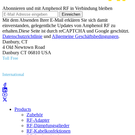
Abonnieren und mit Amphenol RF in Verbindung bleiben
Einreichen
Mit dem Absenden Ihrer E-Mail erklären Sie sich damit
einverstanden, gelegentliche Updates von Amphenol RF zu
erhalten.Diese Seite ist durch reCAPTCHA und Google geschützt.
Datenschutzrichtlinie
und
Allgemeine Geschäftsbedingungen
.
Danbury, CT
4 Old Newtown Road
Danbury CT 06810 USA
Toll Free
(800) 627​-7100
International
(203) 743​-9272
Products
Zubehör
RF-Adapter
RF-Dämpfungsglieder
RF-Kabelkonfektionen