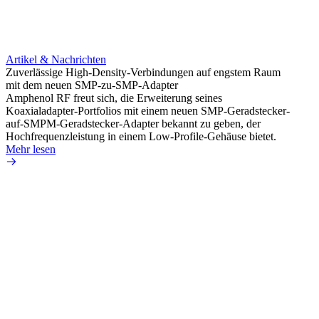
Artikel & Nachrichten
Artik
Zuverlässige High-Density-Verbindungen auf engstem Raum
Anti-
mit dem neuen SMP-zu-SMP-Adapter
Instal
Amphenol RF freut sich, die Erweiterung seines
Amphen
Koaxialadapter-Portfolios mit einem neuen SMP-Geradstecker-
SMA-P
auf-SMPM-Geradstecker-Adapter bekannt zu geben, der
Lötste
Hochfrequenzleistung in einem Low-Profile-Gehäuse bietet.
Mehr 
Mehr lesen