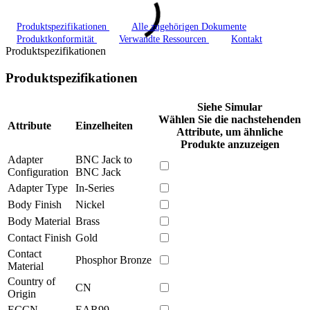
Produktspezifikationen
Alle zugehörigen Dokumente
Produktkonformität
Verwandte Ressourcen
Kontakt
Produktspezifikationen
Produktspezifikationen
Siehe Simular
Wählen Sie die nachstehenden
Attribute
Einzelheiten
Attribute, um ähnliche
Produkte anzuzeigen
Adapter
BNC Jack to
Configuration
BNC Jack
Adapter Type
In-Series
Body Finish
Nickel
Body Material
Brass
Contact Finish
Gold
Contact
Phosphor Bronze
Material
Country of
CN
Origin
ECCN
EAR99