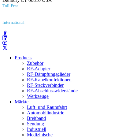
Danbury CT 06810 USA
Toll Free
(800) 627​-7100
International
(203) 743​-9272
Products
Zubehör
RF-Adapter
RF-Dämpfungsglieder
RF-Kabelkonfektionen
RF-Steckverbinder
RF-Abschlusswiderstände
Werkzeuge
Märkte
Luft- und Raumfahrt
Automobilindustrie
Breitband
Sendung
Industriell
Medizinische