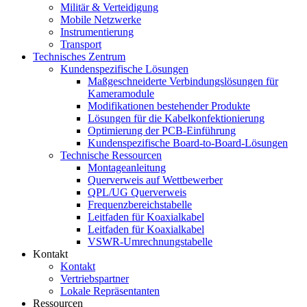
Militär & Verteidigung
Mobile Netzwerke
Instrumentierung
Transport
Technisches Zentrum
Kundenspezifische Lösungen
Maßgeschneiderte Verbindungslösungen für
Kameramodule
Modifikationen bestehender Produkte
Lösungen für die Kabelkonfektionierung
Optimierung der PCB-Einführung
Kundenspezifische Board-to-Board-Lösungen
Technische Ressourcen
Montageanleitung
Querverweis auf Wettbewerber
QPL/UG Querverweis
Frequenzbereichstabelle
Leitfaden für Koaxialkabel
Leitfaden für Koaxialkabel
VSWR-Umrechnungstabelle
Kontakt
Kontakt
Vertriebspartner
Lokale Repräsentanten
Ressourcen