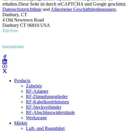
erhalten.Diese Seite ist durch reCAPTCHA und Google geschützt.
Datenschutzrichtlinie
und
Allgemeine Geschäftsbedingungen
.
Danbury, CT
4 Old Newtown Road
Danbury CT 06810 USA
Toll Free
(800) 627​-7100
International
(203) 743​-9272
Products
Zubehör
RF-Adapter
RF-Dämpfungsglieder
RF-Kabelkonfektionen
RF-Steckverbinder
RF-Abschlusswiderstände
Werkzeuge
Märkte
Luft- und Raumfahrt