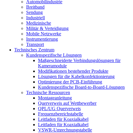
Automobilindustrie
Breitband
Sendung
Industriell
Medizinische
Militär & Verteidigung
Mobile Netzwerke
Instrumentierung
Transport
Technisches Zentrum
Kundenspezifische Lösungen
Maßgeschneiderte Verbindungslösungen für
Kameramodule
Modifikationen bestehender Produkte
Lösungen für die Kabelkonfektionierung
Optimierung der PCB-Einführung
Kundenspezifische Board-to-Board-Lösungen
Technische Ressourcen
Montageanleitung
Querverweis auf Wettbewerber
QPL/UG Querverweis
Frequenzbereichstabelle
Leitfaden für Koaxialkabel
Leitfaden für Koaxialkabel
VSWR-Umrechnungstabelle