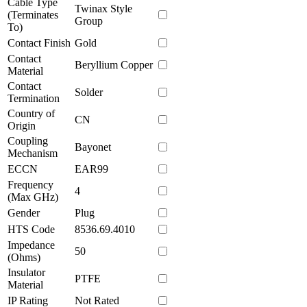
Cable Type
Twinax Style
(Terminates
Group
To)
Contact Finish
Gold
Contact
Beryllium Copper
Material
Contact
Solder
Termination
Country of
CN
Origin
Coupling
Bayonet
Mechanism
ECCN
EAR99
Frequency
4
(Max GHz)
Gender
Plug
HTS Code
8536.69.4010
Impedance
50
(Ohms)
Insulator
PTFE
Material
IP Rating
Not Rated