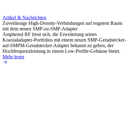
Artikel & Nachrichten
Artik
Zuverlässige High-Density-Verbindungen auf engstem Raum
Anti-
mit dem neuen SMP-zu-SMP-Adapter
Instal
Amphenol RF freut sich, die Erweiterung seines
Amphen
Koaxialadapter-Portfolios mit einem neuen SMP-Geradstecker-
SMA-P
auf-SMPM-Geradstecker-Adapter bekannt zu geben, der
Lötste
Hochfrequenzleistung in einem Low-Profile-Gehäuse bietet.
Mehr 
Mehr lesen