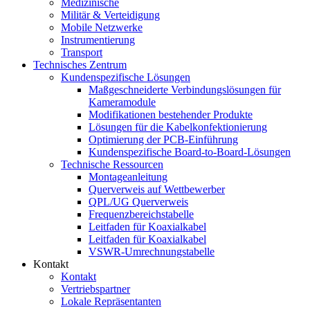
Medizinische
Militär & Verteidigung
Mobile Netzwerke
Instrumentierung
Transport
Technisches Zentrum
Kundenspezifische Lösungen
Maßgeschneiderte Verbindungslösungen für
Kameramodule
Modifikationen bestehender Produkte
Lösungen für die Kabelkonfektionierung
Optimierung der PCB-Einführung
Kundenspezifische Board-to-Board-Lösungen
Technische Ressourcen
Montageanleitung
Querverweis auf Wettbewerber
QPL/UG Querverweis
Frequenzbereichstabelle
Leitfaden für Koaxialkabel
Leitfaden für Koaxialkabel
VSWR-Umrechnungstabelle
Kontakt
Kontakt
Vertriebspartner
Lokale Repräsentanten