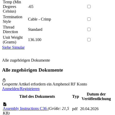
Temp (Min
Degrees
-65
Celsius)
Termination
Cable - Crimp
Style
Thread
Standard
Direction
Unit Weight
136.100
(Grams)
Siehe Simular
Alle zugehörigen Dokumente
Alle zugehörigen Dokumente
Gesperrte Artikel erfordern ein Amphenol RF Konto
Anmelden/Registrieren
Datum der
Titel des Dokuments
Typ
Veröffentlichung
Assembly Instructions C36
(Größe: 21,5
pdf
20.04.2026
KB)