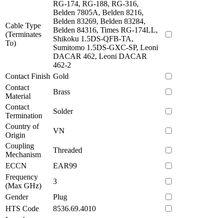
RG-174, RG-188, RG-316,
Belden 7805A, Belden 8216,
Belden 83269, Belden 83284,
Cable Type
Belden 84316, Times RG-174LL,
(Terminates
Shikoku 1.5DS-QFB-TA,
To)
Sumitomo 1.5DS-GXC-SP, Leoni
DACAR 462, Leoni DACAR
462-2
Contact Finish
Gold
Contact
Brass
Material
Contact
Solder
Termination
Country of
VN
Origin
Coupling
Threaded
Mechanism
ECCN
EAR99
Frequency
3
(Max GHz)
Gender
Plug
HTS Code
8536.69.4010