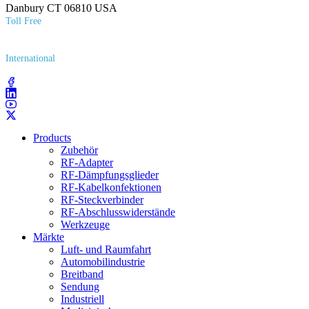
Danbury CT 06810 USA
Toll Free
(800) 627​-7100
International
(203) 743​-9272
Products
Zubehör
RF-Adapter
RF-Dämpfungsglieder
RF-Kabelkonfektionen
RF-Steckverbinder
RF-Abschlusswiderstände
Werkzeuge
Märkte
Luft- und Raumfahrt
Automobilindustrie
Breitband
Sendung
Industriell