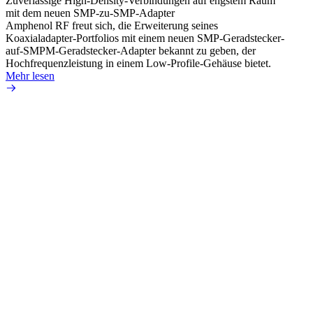
Zuverlässige High-Density-Verbindungen auf engstem Raum
Optim
mit dem neuen SMP-zu-SMP-Adapter
für k
Amphenol RF freut sich, die Erweiterung seines
Amphe
Koaxialadapter-Portfolios mit einem neuen SMP-Geradstecker-
Produk
auf-SMPM-Geradstecker-Adapter bekannt zu geben, der
RG-17
Hochfrequenzleistung in einem Low-Profile-Gehäuse bietet.
Mehr 
Mehr lesen