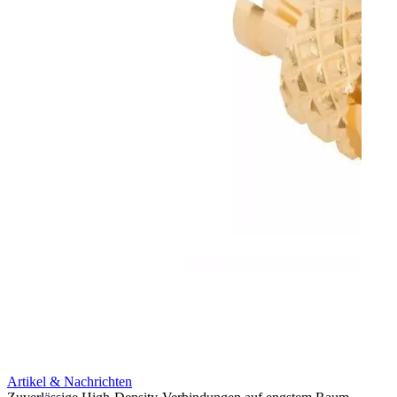
Artikel & Nachrichten
Artik