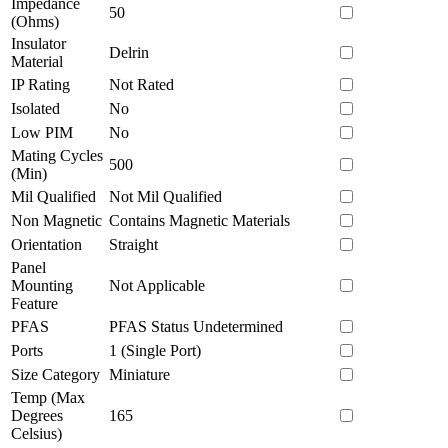
Impedance
50
(Ohms)
Insulator
Delrin
Material
IP Rating
Not Rated
Isolated
No
Low PIM
No
Mating Cycles
500
(Min)
Mil Qualified
Not Mil Qualified
Non Magnetic
Contains Magnetic Materials
Orientation
Straight
Panel
Mounting
Not Applicable
Feature
PFAS
PFAS Status Undetermined
Ports
1 (Single Port)
Size Category
Miniature
Temp (Max
Degrees
165
Celsius)