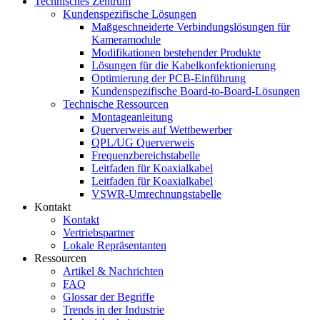
Technisches Zentrum
Kundenspezifische Lösungen
Maßgeschneiderte Verbindungslösungen für
Kameramodule
Modifikationen bestehender Produkte
Lösungen für die Kabelkonfektionierung
Optimierung der PCB-Einführung
Kundenspezifische Board-to-Board-Lösungen
Technische Ressourcen
Montageanleitung
Querverweis auf Wettbewerber
QPL/UG Querverweis
Frequenzbereichstabelle
Leitfaden für Koaxialkabel
Leitfaden für Koaxialkabel
VSWR-Umrechnungstabelle
Kontakt
Kontakt
Vertriebspartner
Lokale Repräsentanten
Ressourcen
Artikel & Nachrichten
FAQ
Glossar der Begriffe
Trends in der Industrie