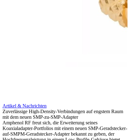
Artikel & Nachrichten
Artik
Zuverlässige High-Density-Verbindungen auf engstem Raum
Anti-
mit dem neuen SMP-zu-SMP-Adapter
Instal
Amphenol RF freut sich, die Erweiterung seines
Amphen
Koaxialadapter-Portfolios mit einem neuen SMP-Geradstecker-
SMA-P
auf-SMPM-Geradstecker-Adapter bekannt zu geben, der
Lötste
Hochfrequenzleistung in einem Low-Profile-Gehäuse bietet.
Mehr 