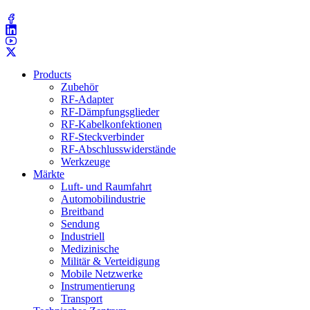
(203) 743​-9272
Products
Zubehör
RF-Adapter
RF-Dämpfungsglieder
RF-Kabelkonfektionen
RF-Steckverbinder
RF-Abschlusswiderstände
Werkzeuge
Märkte
Luft- und Raumfahrt
Automobilindustrie
Breitband
Sendung
Industriell
Medizinische
Militär & Verteidigung
Mobile Netzwerke
Instrumentierung
Transport