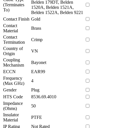
Belden 179DT, Belden
(Terminates
1520A, Belden 1521A,
To)
Belden 1522A, Belden 9221
Contact Finish
Gold
Contact
Brass
Material
Contact
Crimp
Termination
Country of
VN
Origin
Coupling
Bayonet
Mechanism
ECCN
EAR99
Frequency
4
(Max GHz)
Gender
Plug
HTS Code
8536.69.4010
Impedance
50
(Ohms)
Insulator
PTFE
Material
IP Rating
Not Rated