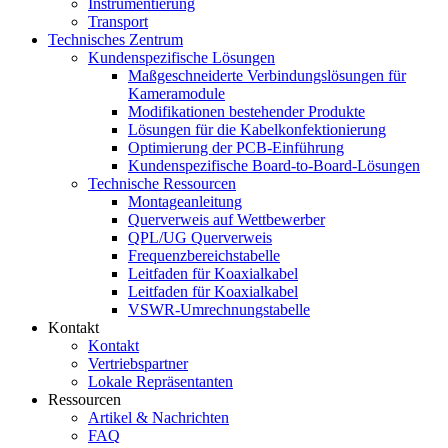
Instrumentierung
Transport
Technisches Zentrum
Kundenspezifische Lösungen
Maßgeschneiderte Verbindungslösungen für
Kameramodule
Modifikationen bestehender Produkte
Lösungen für die Kabelkonfektionierung
Optimierung der PCB-Einführung
Kundenspezifische Board-to-Board-Lösungen
Technische Ressourcen
Montageanleitung
Querverweis auf Wettbewerber
QPL/UG Querverweis
Frequenzbereichstabelle
Leitfaden für Koaxialkabel
Leitfaden für Koaxialkabel
VSWR-Umrechnungstabelle
Kontakt
Kontakt
Vertriebspartner
Lokale Repräsentanten
Ressourcen
Artikel & Nachrichten
FAQ