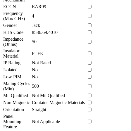
ECCN
EAR99
Frequency
4
(Max GHz)
Gender
Jack
HTS Code
8536.69.4010
Impedance
50
(Ohms)
Insulator
PTFE
Material
IP Rating
Not Rated
Isolated
No
Low PIM
No
Mating Cycles
500
(Min)
Mil Qualified
Not Mil Qualified
Non Magnetic
Contains Magnetic Materials
Orientation
Straight
Panel
Mounting
Not Applicable
Feature