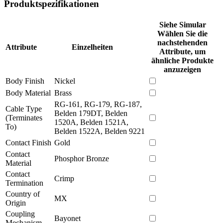
Produktspezifikationen
Siehe Simular
Wählen Sie die
nachstehenden
Attribute
Einzelheiten
Attribute, um
ähnliche Produkte
anzuzeigen
Body Finish
Nickel
Body Material
Brass
RG-161, RG-179, RG-187,
Cable Type
Belden 179DT, Belden
(Terminates
1520A, Belden 1521A,
To)
Belden 1522A, Belden 9221
Contact Finish
Gold
Contact
Phosphor Bronze
Material
Contact
Crimp
Termination
Country of
MX
Origin
Coupling
Bayonet
Mechanism