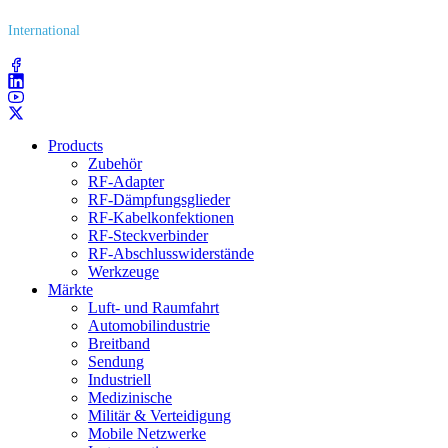
International
(203) 743​-9272
Products
Zubehör
RF-Adapter
RF-Dämpfungsglieder
RF-Kabelkonfektionen
RF-Steckverbinder
RF-Abschlusswiderstände
Werkzeuge
Märkte
Luft- und Raumfahrt
Automobilindustrie
Breitband
Sendung
Industriell
Medizinische
Militär & Verteidigung
Mobile Netzwerke