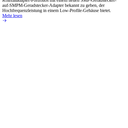
Koaxialadapter-Portfolios mit einem neuen SMP-Geradstecker-
SMA-P
auf-SMPM-Geradstecker-Adapter bekannt zu geben, der
Lötste
Hochfrequenzleistung in einem Low-Profile-Gehäuse bietet.
Mehr 
Mehr lesen