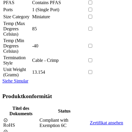
PFAS
Contains PFAS
Ports
1 (Single Port)
Size Category
Miniature
Temp (Max
Degrees
85
Celsius)
Temp (Min
Degrees
-40
Celsius)
Termination
Cable - Crimp
Style
Unit Weight
13.154
(Grams)
Siehe Simular
Produktkonformität
Titel des
Status
Dokuments
Compliant with
Zertifikat ansehen
RoHS
Exemption 6C