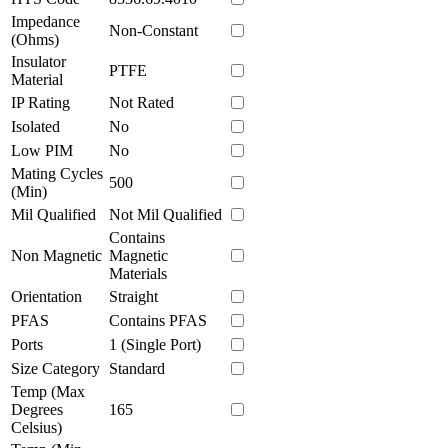
Impedance
Non-Constant
(Ohms)
Insulator
PTFE
Material
IP Rating
Not Rated
Isolated
No
Low PIM
No
Mating Cycles
500
(Min)
Mil Qualified
Not Mil Qualified
Contains
Non Magnetic
Magnetic
Materials
Orientation
Straight
PFAS
Contains PFAS
Ports
1 (Single Port)
Size Category
Standard
Temp (Max
Degrees
165
Celsius)