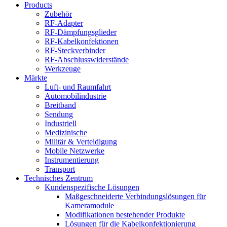
Products
Zubehör
RF-Adapter
RF-Dämpfungsglieder
RF-Kabelkonfektionen
RF-Steckverbinder
RF-Abschlusswiderstände
Werkzeuge
Märkte
Luft- und Raumfahrt
Automobilindustrie
Breitband
Sendung
Industriell
Medizinische
Militär & Verteidigung
Mobile Netzwerke
Instrumentierung
Transport
Technisches Zentrum
Kundenspezifische Lösungen
Maßgeschneiderte Verbindungslösungen für
Kameramodule
Modifikationen bestehender Produkte
Lösungen für die Kabelkonfektionierung