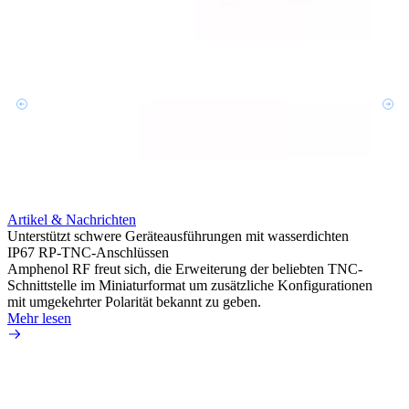
Artik
Integr
HD-BN
Artikel & Nachrichten
Amphe
Unterstützt schwere Geräteausführungen mit wasserdichten
HD-BN
IP67 RP-TNC-Anschlüssen
zu kön
Amphenol RF freut sich, die Erweiterung der beliebten TNC-
Einsa
Schnittstelle im Miniaturformat um zusätzliche Konfigurationen
durch 
mit umgekehrter Polarität bekannt zu geben.
Mehr 
Mehr lesen