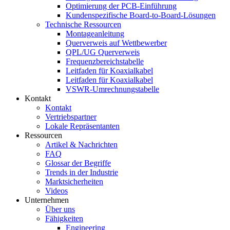
Optimierung der PCB-Einführung
Kundenspezifische Board-to-Board-Lösungen
Technische Ressourcen
Montageanleitung
Querverweis auf Wettbewerber
QPL/UG Querverweis
Frequenzbereichstabelle
Leitfaden für Koaxialkabel
Leitfaden für Koaxialkabel
VSWR-Umrechnungstabelle
Kontakt
Kontakt
Vertriebspartner
Lokale Repräsentanten
Ressourcen
Artikel & Nachrichten
FAQ
Glossar der Begriffe
Trends in der Industrie
Marktsicherheiten
Videos
Unternehmen
Über uns
Fähigkeiten
Engineering