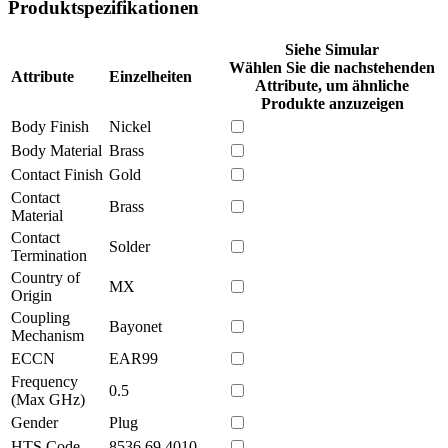
Produktspezifikationen
Siehe Simular
Wählen Sie die nachstehenden
Attribute
Einzelheiten
Attribute, um ähnliche
Produkte anzuzeigen
Body Finish
Nickel
Body Material
Brass
Contact Finish
Gold
Contact
Brass
Material
Contact
Solder
Termination
Country of
MX
Origin
Coupling
Bayonet
Mechanism
ECCN
EAR99
Frequency
0.5
(Max GHz)
Gender
Plug
HTS Code
8536.69.4010