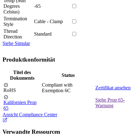
Temp (Min
Degrees
-65
Celsius)
Termination
Cable - Clamp
Style
Thread
Standard
Direction
Siehe Simular
Produktkonformität
Titel des
Status
Dokuments
Compliant with
Zertifikat ansehen
RoHS
Exemption 6C
Siehe Prop 65-
Kalifornien Prop
Warnung
65
Ansicht Compliance Center
Verwandte Ressourcen