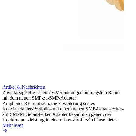
Artikel & Nachrichten
Artik
Zuverlässige High-Density-Verbindungen auf engstem Raum
Anti-
mit dem neuen SMP-zu-SMP-Adapter
Instal
Amphenol RF freut sich, die Erweiterung seines
Amphen
Koaxialadapter-Portfolios mit einem neuen SMP-Geradstecker-
SMA-P
auf-SMPM-Geradstecker-Adapter bekannt zu geben, der
Lötste
Hochfrequenzleistung in einem Low-Profile-Gehäuse bietet.
Mehr 
Mehr lesen