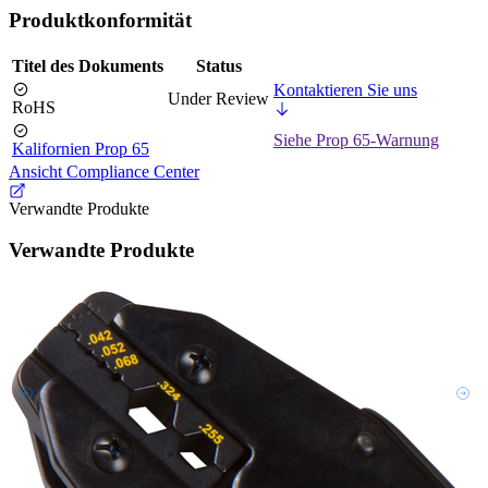
Produktkonformität
Titel des Dokuments
Status
Kontaktieren Sie uns
Under Review
RoHS
Siehe Prop 65-Warnung
Kalifornien Prop 65
Ansicht Compliance Center
Verwandte Produkte
Verwandte Produkte