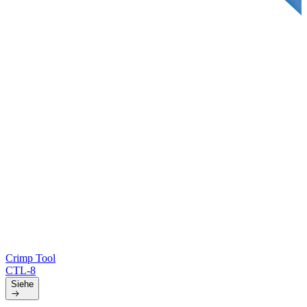
Crimp Tool
CTL-8
Siehe