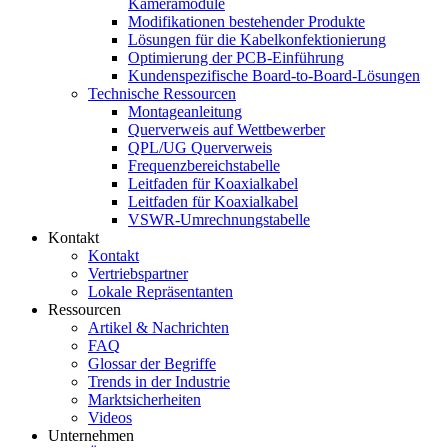
Kameramodule
Modifikationen bestehender Produkte
Lösungen für die Kabelkonfektionierung
Optimierung der PCB-Einführung
Kundenspezifische Board-to-Board-Lösungen
Technische Ressourcen
Montageanleitung
Querverweis auf Wettbewerber
QPL/UG Querverweis
Frequenzbereichstabelle
Leitfaden für Koaxialkabel
Leitfaden für Koaxialkabel
VSWR-Umrechnungstabelle
Kontakt
Kontakt
Vertriebspartner
Lokale Repräsentanten
Ressourcen
Artikel & Nachrichten
FAQ
Glossar der Begriffe
Trends in der Industrie
Marktsicherheiten
Videos
Unternehmen