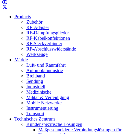
Products
Zubehör
RF-Adapter
RF-Dämpfungsglieder
RF-Kabelkonfektionen
RF-Steckverbinder
RF-Abschlusswiderstände
Werkzeuge
Märkte
Luft- und Raumfahrt
Automobilindustrie
Breitband
Sendung
Industriell
Medizinische
Militär & Verteidigung
Mobile Netzwerke
Instrumentierung
Transport
Technisches Zentrum
Kundenspezifische Lösungen
Maßgeschneiderte Verbindungslösungen für