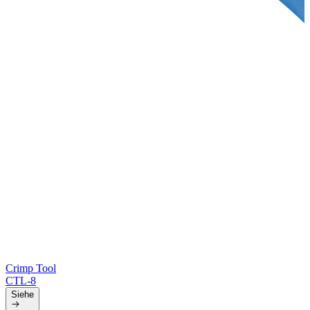
Crimp Tool
CTL-8
Siehe