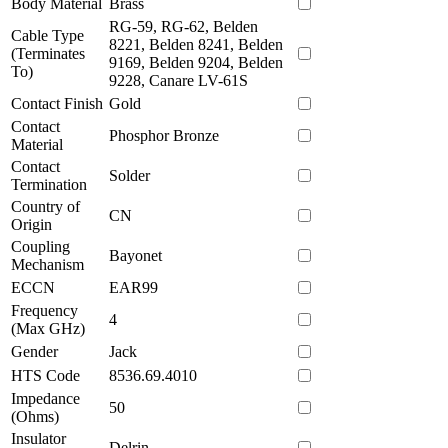
Body Material
Brass
RG-59, RG-62, Belden
Cable Type
8221, Belden 8241, Belden
(Terminates
9169, Belden 9204, Belden
To)
9228, Canare LV-61S
Contact Finish
Gold
Contact
Phosphor Bronze
Material
Contact
Solder
Termination
Country of
CN
Origin
Coupling
Bayonet
Mechanism
ECCN
EAR99
Frequency
4
(Max GHz)
Gender
Jack
HTS Code
8536.69.4010
Impedance
50
(Ohms)
Insulator
Delrin