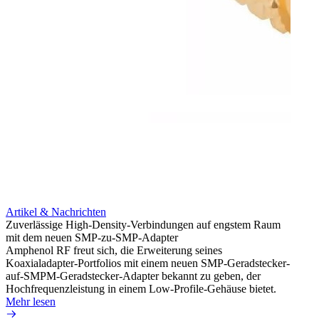
Artikel & Nachrichten
Artik
Zuverlässige High-Density-Verbindungen auf engstem Raum
Anti-
mit dem neuen SMP-zu-SMP-Adapter
Instal
Amphenol RF freut sich, die Erweiterung seines
Amphen
Koaxialadapter-Portfolios mit einem neuen SMP-Geradstecker-
SMA-P
auf-SMPM-Geradstecker-Adapter bekannt zu geben, der
Lötste
Hochfrequenzleistung in einem Low-Profile-Gehäuse bietet.
Mehr 
Mehr lesen