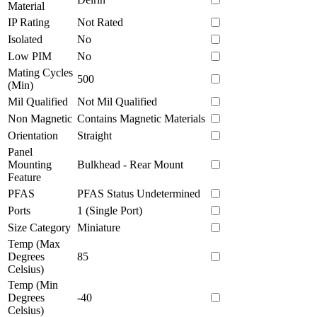
Material
IP Rating
Not Rated
Isolated
No
Low PIM
No
Mating Cycles
500
(Min)
Mil Qualified
Not Mil Qualified
Non Magnetic
Contains Magnetic Materials
Orientation
Straight
Panel
Mounting
Bulkhead - Rear Mount
Feature
PFAS
PFAS Status Undetermined
Ports
1 (Single Port)
Size Category
Miniature
Temp (Max
Degrees
85
Celsius)
Temp (Min
Degrees
-40
Celsius)