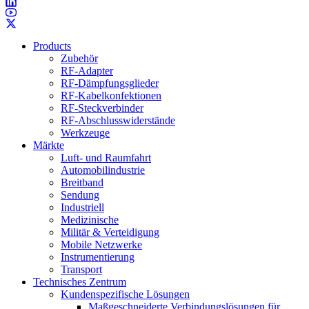
Products
Zubehör
RF-Adapter
RF-Dämpfungsglieder
RF-Kabelkonfektionen
RF-Steckverbinder
RF-Abschlusswiderstände
Werkzeuge
Märkte
Luft- und Raumfahrt
Automobilindustrie
Breitband
Sendung
Industriell
Medizinische
Militär & Verteidigung
Mobile Netzwerke
Instrumentierung
Transport
Technisches Zentrum
Kundenspezifische Lösungen
Maßgeschneiderte Verbindungslösungen für