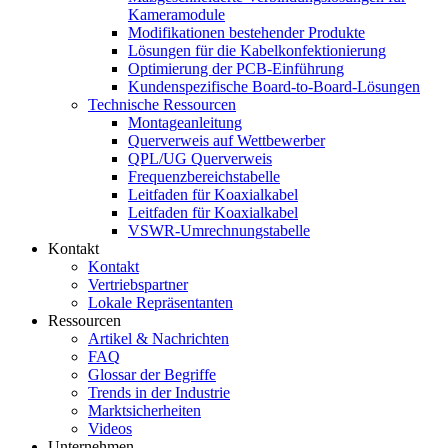
Kameramodule
Modifikationen bestehender Produkte
Lösungen für die Kabelkonfektionierung
Optimierung der PCB-Einführung
Kundenspezifische Board-to-Board-Lösungen
Technische Ressourcen
Montageanleitung
Querverweis auf Wettbewerber
QPL/UG Querverweis
Frequenzbereichstabelle
Leitfaden für Koaxialkabel
Leitfaden für Koaxialkabel
VSWR-Umrechnungstabelle
Kontakt
Kontakt
Vertriebspartner
Lokale Repräsentanten
Ressourcen
Artikel & Nachrichten
FAQ
Glossar der Begriffe
Trends in der Industrie
Marktsicherheiten
Videos
Unternehmen