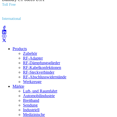
Toll Free
(800) 627​-7100
International
(203) 743​-9272
Products
Zubehör
RF-Adapter
RF-Dämpfungsglieder
RF-Kabelkonfektionen
RF-Steckverbinder
RF-Abschlusswiderstände
Werkzeuge
Märkte
Luft- und Raumfahrt
Automobilindustrie
Breitband
Sendung
Industriell
Medizinische