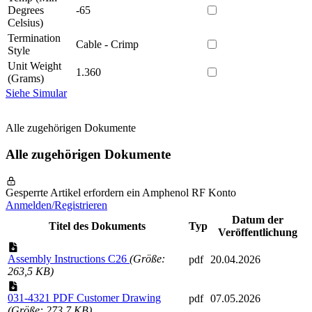
Degrees
-65
Celsius)
Termination
Cable - Crimp
Style
Unit Weight
1.360
(Grams)
Siehe Simular
Alle zugehörigen Dokumente
Alle zugehörigen Dokumente
Gesperrte Artikel erfordern ein Amphenol RF Konto
Anmelden/Registrieren
Datum der
Titel des Dokuments
Typ
Veröffentlichung
Assembly Instructions C26
(Größe:
pdf
20.04.2026
263,5 KB)
031-4321 PDF Customer Drawing
pdf
07.05.2026
(Größe: 273,7 KB)