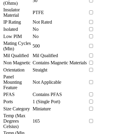
50
(Ohms)
Insulator
PTFE
Material
IP Rating
Not Rated
Isolated
No
Low PIM
No
Mating Cycles
500
(Min)
Mil Qualified
Mil Qualified
Non Magnetic
Contains Magnetic Materials
Orientation
Straight
Panel
Mounting
Not Applicable
Feature
PFAS
Contains PFAS
Ports
1 (Single Port)
Size Category
Miniature
Temp (Max
Degrees
165
Celsius)
Temp (Min