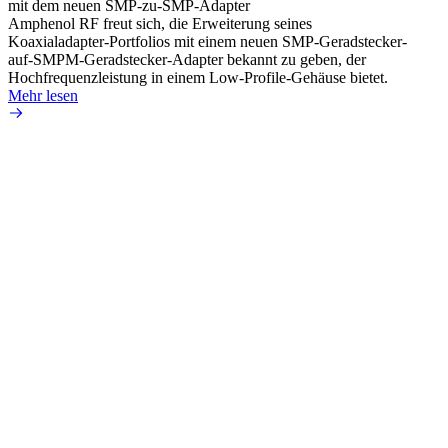
mit dem neuen SMP-zu-SMP-Adapter
Instal
Amphenol RF freut sich, die Erweiterung seines
Amphen
Koaxialadapter-Portfolios mit einem neuen SMP-Geradstecker-
SMA-P
auf-SMPM-Geradstecker-Adapter bekannt zu geben, der
Lötste
Hochfrequenzleistung in einem Low-Profile-Gehäuse bietet.
Mehr 
Mehr lesen