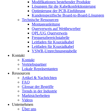
Modifikationen bestehender Produkte
Lösungen für die Kabelkonfektionierung
Optimierung der PCB-Einführung
Kundenspezifische Board-to-Board-Lösungen
Technische Ressourcen
Montageanleitung
Querverweis auf Wettbewerber
QPL/UG Querverweis
Frequenzbereichstabelle
Leitfaden für Koaxialkabel
Leitfaden für Koaxialkabel
VSWR-Umrechnungstabelle
Kontakt
Kontakt
Vertriebspartner
Lokale Repräsentanten
Ressourcen
Artikel & Nachrichten
FAQ
Glossar der Begriffe
Trends in der Industrie
Marktsicherheiten
Videos
Unternehmen
Über uns