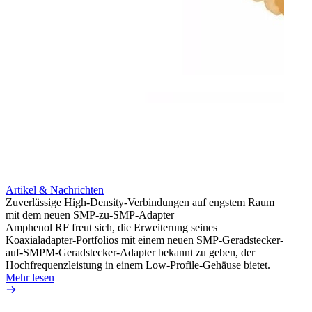
Artikel & Nachrichten
Artik
Zuverlässige High-Density-Verbindungen auf engstem Raum
Anti-
mit dem neuen SMP-zu-SMP-Adapter
Instal
Amphenol RF freut sich, die Erweiterung seines
Amphen
Koaxialadapter-Portfolios mit einem neuen SMP-Geradstecker-
SMA-P
auf-SMPM-Geradstecker-Adapter bekannt zu geben, der
Lötste
Hochfrequenzleistung in einem Low-Profile-Gehäuse bietet.
Mehr 
Mehr lesen