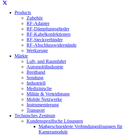
Products
Zubehör
RF-Adapter
RF-Dämpfungsglieder
RF-Kabelkonfektionen
RF-Steckverbinder
RF-Abschlusswiderstände
Werkzeuge
Märkte
Luft- und Raumfahrt
Automobilindustrie
Breitband
Sendung
Industriell
Medizinische
Militär & Verteidigung
Mobile Netzwerke
Instrumentierung
Transport
Technisches Zentrum
Kundenspezifische Lösungen
Maßgeschneiderte Verbindungslösungen für
Kameramodule