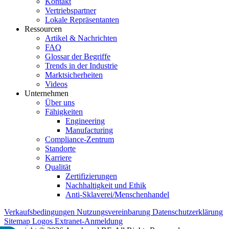
Kontakt
Vertriebspartner
Lokale Repräsentanten
Ressourcen
Artikel & Nachrichten
FAQ
Glossar der Begriffe
Trends in der Industrie
Marktsicherheiten
Videos
Unternehmen
Über uns
Fähigkeiten
Engineering
Manufacturing
Compliance-Zentrum
Standorte
Karriere
Qualität
Zertifizierungen
Nachhaltigkeit und Ethik
Anti-Sklaverei/Menschenhandel
Verkaufsbedingungen
Nutzungsvereinbarung
Datenschutzerklärung
Sitemap
Logos
Extranet-Anmeldung