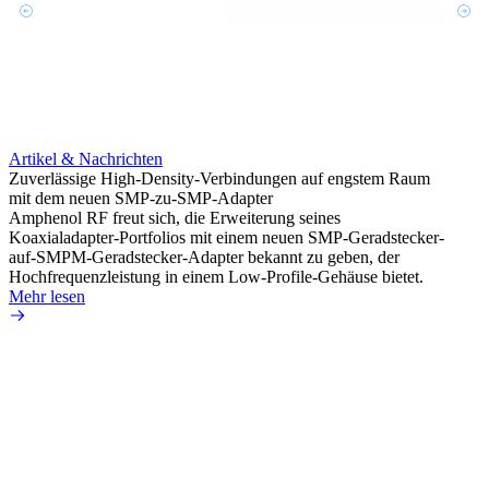
Artikel & Nachrichten
Artik
Zuverlässige High-Density-Verbindungen auf engstem Raum
Anti-
mit dem neuen SMP-zu-SMP-Adapter
Instal
Amphenol RF freut sich, die Erweiterung seines
Amphen
Koaxialadapter-Portfolios mit einem neuen SMP-Geradstecker-
SMA-P
auf-SMPM-Geradstecker-Adapter bekannt zu geben, der
Lötste
Hochfrequenzleistung in einem Low-Profile-Gehäuse bietet.
Mehr 
Mehr lesen