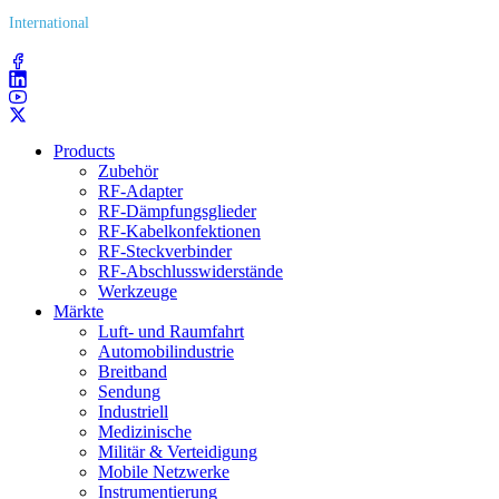
International
(203) 743​-9272
Products
Zubehör
RF-Adapter
RF-Dämpfungsglieder
RF-Kabelkonfektionen
RF-Steckverbinder
RF-Abschlusswiderstände
Werkzeuge
Märkte
Luft- und Raumfahrt
Automobilindustrie
Breitband
Sendung
Industriell
Medizinische
Militär & Verteidigung
Mobile Netzwerke
Instrumentierung