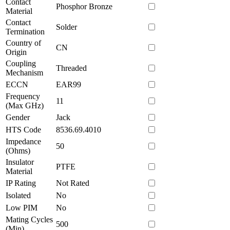
Contact
Phosphor Bronze
Material
Contact
Solder
Termination
Country of
CN
Origin
Coupling
Threaded
Mechanism
ECCN
EAR99
Frequency
11
(Max GHz)
Gender
Jack
HTS Code
8536.69.4010
Impedance
50
(Ohms)
Insulator
PTFE
Material
IP Rating
Not Rated
Isolated
No
Low PIM
No
Mating Cycles
500
(Min)