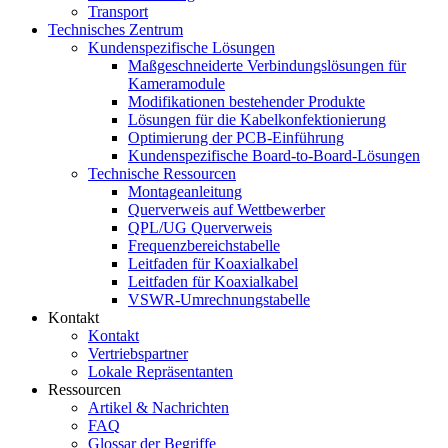
Transport
Technisches Zentrum
Kundenspezifische Lösungen
Maßgeschneiderte Verbindungslösungen für
Kameramodule
Modifikationen bestehender Produkte
Lösungen für die Kabelkonfektionierung
Optimierung der PCB-Einführung
Kundenspezifische Board-to-Board-Lösungen
Technische Ressourcen
Montageanleitung
Querverweis auf Wettbewerber
QPL/UG Querverweis
Frequenzbereichstabelle
Leitfaden für Koaxialkabel
Leitfaden für Koaxialkabel
VSWR-Umrechnungstabelle
Kontakt
Kontakt
Vertriebspartner
Lokale Repräsentanten
Ressourcen
Artikel & Nachrichten
FAQ
Glossar der Begriffe