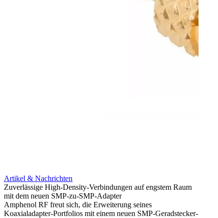
Artikel & Nachrichten
Artik
Zuverlässige High-Density-Verbindungen auf engstem Raum
Optim
mit dem neuen SMP-zu-SMP-Adapter
für k
Amphenol RF freut sich, die Erweiterung seines
Amphe
Koaxialadapter-Portfolios mit einem neuen SMP-Geradstecker-
Produk