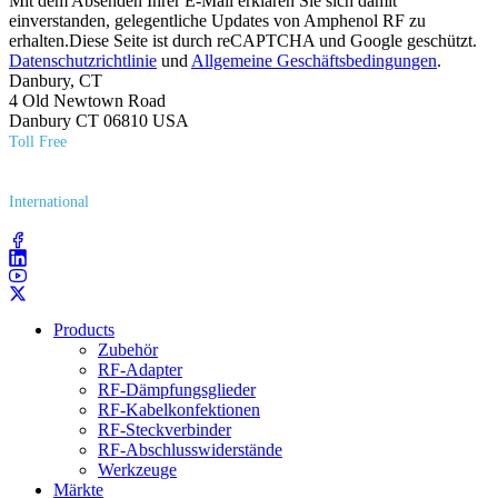
Mit dem Absenden Ihrer E-Mail erklären Sie sich damit
einverstanden, gelegentliche Updates von Amphenol RF zu
erhalten.Diese Seite ist durch reCAPTCHA und Google geschützt.
Datenschutzrichtlinie
und
Allgemeine Geschäftsbedingungen
.
Danbury, CT
4 Old Newtown Road
Danbury CT 06810 USA
Toll Free
(800) 627​-7100
International
(203) 743​-9272
Products
Zubehör
RF-Adapter
RF-Dämpfungsglieder
RF-Kabelkonfektionen
RF-Steckverbinder
RF-Abschlusswiderstände
Werkzeuge
Märkte