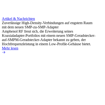
Artikel & Nachrichten
Artik
Zuverlässige High-Density-Verbindungen auf engstem Raum
Optim
mit dem neuen SMP-zu-SMP-Adapter
für k
Amphenol RF freut sich, die Erweiterung seines
Amphe
Koaxialadapter-Portfolios mit einem neuen SMP-Geradstecker-
Produk
auf-SMPM-Geradstecker-Adapter bekannt zu geben, der
RG-17
Hochfrequenzleistung in einem Low-Profile-Gehäuse bietet.
Mehr 
Mehr lesen