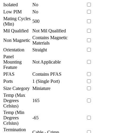
Isolated
No
Low PIM
No
Mating Cycles
500
(Min)
Mil Qualified
Not Mil Qualified
Contains Magnetic
Non Magnetic
Materials
Orientation
Straight
Panel
Mounting
Not Applicable
Feature
PFAS
Contains PFAS
Ports
1 (Single Port)
Size Category
Miniature
Temp (Max
Degrees
165
Celsius)
Temp (Min
Degrees
-65
Celsius)
Termination
Cable - Crimp