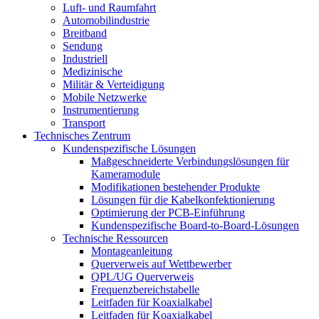
Luft- und Raumfahrt
Automobilindustrie
Breitband
Sendung
Industriell
Medizinische
Militär & Verteidigung
Mobile Netzwerke
Instrumentierung
Transport
Technisches Zentrum
Kundenspezifische Lösungen
Maßgeschneiderte Verbindungslösungen für
Kameramodule
Modifikationen bestehender Produkte
Lösungen für die Kabelkonfektionierung
Optimierung der PCB-Einführung
Kundenspezifische Board-to-Board-Lösungen
Technische Ressourcen
Montageanleitung
Querverweis auf Wettbewerber
QPL/UG Querverweis
Frequenzbereichstabelle
Leitfaden für Koaxialkabel
Leitfaden für Koaxialkabel