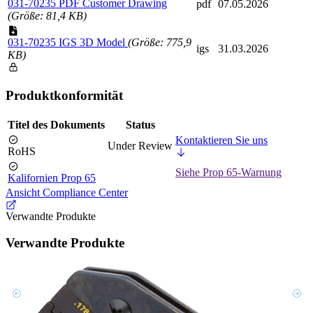
031-70235 PDF Customer Drawing
pdf
07.05.2026
(Größe: 81,4 KB)
031-70235 IGS 3D Model
(Größe: 775,9
igs
31.03.2026
KB)
Produktkonformität
Titel des Dokuments
Status
Kontaktieren Sie uns
Under Review
RoHS
Siehe Prop 65-Warnung
Kalifornien Prop 65
Ansicht Compliance Center
Verwandte Produkte
Verwandte Produkte