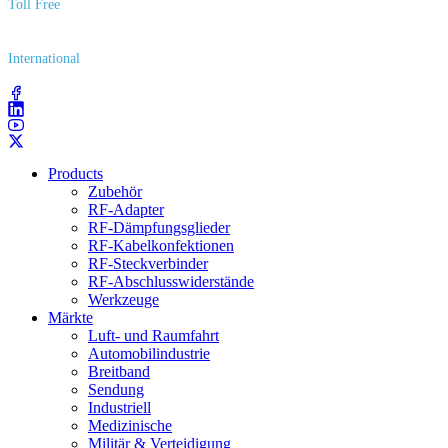
Toll Free
(800) 627​-7100
International
(203) 743​-9272
Products
Zubehör
RF-Adapter
RF-Dämpfungsglieder
RF-Kabelkonfektionen
RF-Steckverbinder
RF-Abschlusswiderstände
Werkzeuge
Märkte
Luft- und Raumfahrt
Automobilindustrie
Breitband
Sendung
Industriell
Medizinische
Militär & Verteidigung