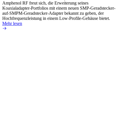
Amphenol RF freut sich, die Erweiterung seines
Amphen
Koaxialadapter-Portfolios mit einem neuen SMP-Geradstecker-
SMA-P
auf-SMPM-Geradstecker-Adapter bekannt zu geben, der
Lötste
Hochfrequenzleistung in einem Low-Profile-Gehäuse bietet.
Mehr 
Mehr lesen