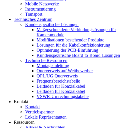
Mobile Netzwerke
Instrumentierung
Transport
Technisches Zentrum
Kundenspezifische Lösungen
Maßgeschneiderte Verbindungslösungen für
Kameramodule
Modifikationen bestehender Produkte
Lösungen für die Kabelkonfektionierung
Optimierung der PCB-Einführung
Kundenspezifische Board-to-Board-Lösungen
Technische Ressourcen
Montageanleitung
Querverweis auf Wettbewerber
QPL/UG Querverweis
Frequenzbereichstabelle
Leitfaden für Koaxialkabel
Leitfaden für Koaxialkabel
VSWR-Umrechnungstabelle
Kontakt
Kontakt
Vertriebspartner
Lokale Repräsentanten
Ressourcen
Artikel & Nachrichten