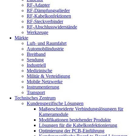
RF-Adapter
RF-Dämpfungsglieder
RF-Kabelkonfektionen
RF-Steckverbinder
RF-Abschlusswiderstände
Werkzeuge
Märkte
Luft- und Raumfahrt
Automobilindustrie
Breitband
Sendung
Industriell
Medizinische
Militär & Verteidigung
Mobile Netzwerke
Instrumentierung
Transport
Technisches Zentrum
Kundenspezifische Lösungen
Maßgeschneiderte Verbindungslösungen für
Kameramodule
Modifikationen bestehender Produkte
Lösungen für die Kabelkonfektionierung
Optimierung der PCB-Einführung