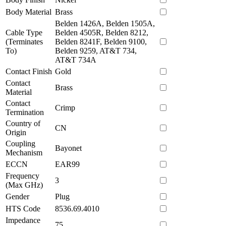
Body Material
Brass
Belden 1426A, Belden 1505A,
Cable Type
Belden 4505R, Belden 8212,
(Terminates
Belden 8241F, Belden 9100,
To)
Belden 9259, AT&T 734,
AT&T 734A
Contact Finish
Gold
Contact
Brass
Material
Contact
Crimp
Termination
Country of
CN
Origin
Coupling
Bayonet
Mechanism
ECCN
EAR99
Frequency
3
(Max GHz)
Gender
Plug
HTS Code
8536.69.4010
Impedance
75