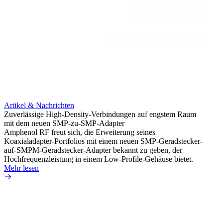
Artikel & Nachrichten
Artik
Zuverlässige High-Density-Verbindungen auf engstem Raum
Anti-
mit dem neuen SMP-zu-SMP-Adapter
Instal
Amphenol RF freut sich, die Erweiterung seines
Amphen
Koaxialadapter-Portfolios mit einem neuen SMP-Geradstecker-
SMA-P
auf-SMPM-Geradstecker-Adapter bekannt zu geben, der
Lötste
Hochfrequenzleistung in einem Low-Profile-Gehäuse bietet.
Mehr 
Mehr lesen