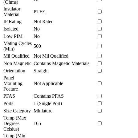
(Ohms)
Insulator
PTFE
Material
IP Rating
Not Rated
Isolated
No
Low PIM
No
Mating Cycles
500
(Min)
Mil Qualified
Not Mil Qualified
Non Magnetic
Contains Magnetic Materials
Orientation
Straight
Panel
Mounting
Not Applicable
Feature
PFAS
Contains PFAS
Ports
1 (Single Port)
Size Category
Miniature
Temp (Max
Degrees
165
Celsius)
Temp (Min