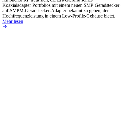
Koaxialadapter-Portfolios mit einem neuen SMP-Geradstecker-
SMA-P
auf-SMPM-Geradstecker-Adapter bekannt zu geben, der
Lötste
Hochfrequenzleistung in einem Low-Profile-Gehäuse bietet.
Mehr 
Mehr lesen