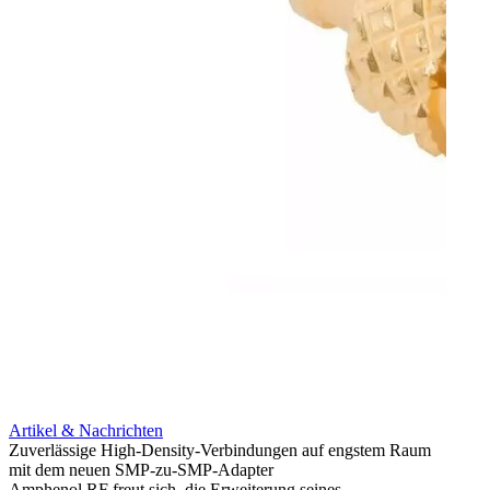
Artikel & Nachrichten
Artik
Zuverlässige High-Density-Verbindungen auf engstem Raum
Anti-
mit dem neuen SMP-zu-SMP-Adapter
Instal
Amphenol RF freut sich, die Erweiterung seines
Amphen