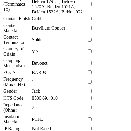
Belden 179DT, Belden
(Terminates
1520A, Belden 1521A,
To)
Belden 1522A, Belden 9221
Contact Finish
Gold
Contact
Beryllium Copper
Material
Contact
Solder
Termination
Country of
VN
Origin
Coupling
Bayonet
Mechanism
ECCN
EAR99
Frequency
1
(Max GHz)
Gender
Jack
HTS Code
8536.69.4010
Impedance
75
(Ohms)
Insulator
PTFE
Material
IP Rating
Not Rated