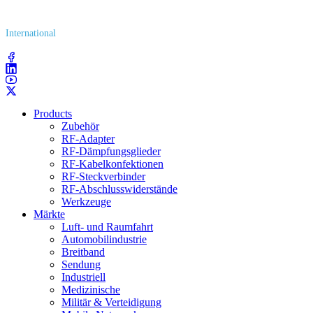
(800) 627​-7100
International
(203) 743​-9272
Products
Zubehör
RF-Adapter
RF-Dämpfungsglieder
RF-Kabelkonfektionen
RF-Steckverbinder
RF-Abschlusswiderstände
Werkzeuge
Märkte
Luft- und Raumfahrt
Automobilindustrie
Breitband
Sendung
Industriell
Medizinische
Militär & Verteidigung