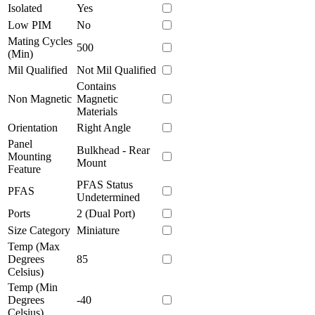
Isolated
Yes
Low PIM
No
Mating Cycles
500
(Min)
Mil Qualified
Not Mil Qualified
Contains
Non Magnetic
Magnetic
Materials
Orientation
Right Angle
Panel
Bulkhead - Rear
Mounting
Mount
Feature
PFAS Status
PFAS
Undetermined
Ports
2 (Dual Port)
Size Category
Miniature
Temp (Max
Degrees
85
Celsius)
Temp (Min
Degrees
-40
Celsius)