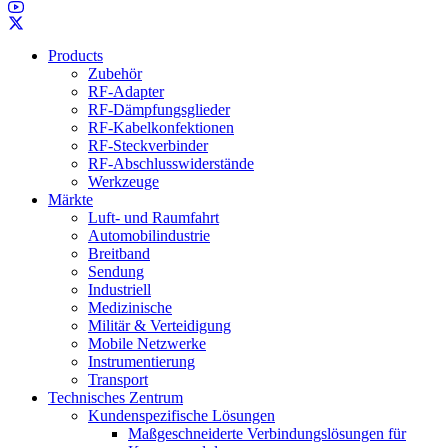
Products
Zubehör
RF-Adapter
RF-Dämpfungsglieder
RF-Kabelkonfektionen
RF-Steckverbinder
RF-Abschlusswiderstände
Werkzeuge
Märkte
Luft- und Raumfahrt
Automobilindustrie
Breitband
Sendung
Industriell
Medizinische
Militär & Verteidigung
Mobile Netzwerke
Instrumentierung
Transport
Technisches Zentrum
Kundenspezifische Lösungen
Maßgeschneiderte Verbindungslösungen für