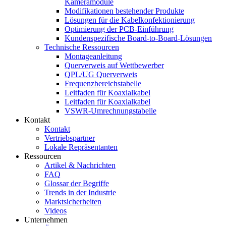
Kameramodule
Modifikationen bestehender Produkte
Lösungen für die Kabelkonfektionierung
Optimierung der PCB-Einführung
Kundenspezifische Board-to-Board-Lösungen
Technische Ressourcen
Montageanleitung
Querverweis auf Wettbewerber
QPL/UG Querverweis
Frequenzbereichstabelle
Leitfaden für Koaxialkabel
Leitfaden für Koaxialkabel
VSWR-Umrechnungstabelle
Kontakt
Kontakt
Vertriebspartner
Lokale Repräsentanten
Ressourcen
Artikel & Nachrichten
FAQ
Glossar der Begriffe
Trends in der Industrie
Marktsicherheiten
Videos
Unternehmen