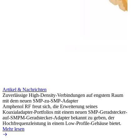
Artikel & Nachrichten
Artik
Zuverlässige High-Density-Verbindungen auf engstem Raum
Anti-
mit dem neuen SMP-zu-SMP-Adapter
Instal
Amphenol RF freut sich, die Erweiterung seines
Amphen
Koaxialadapter-Portfolios mit einem neuen SMP-Geradstecker-
SMA-P
auf-SMPM-Geradstecker-Adapter bekannt zu geben, der
Lötste
Hochfrequenzleistung in einem Low-Profile-Gehäuse bietet.
Mehr 
Mehr lesen