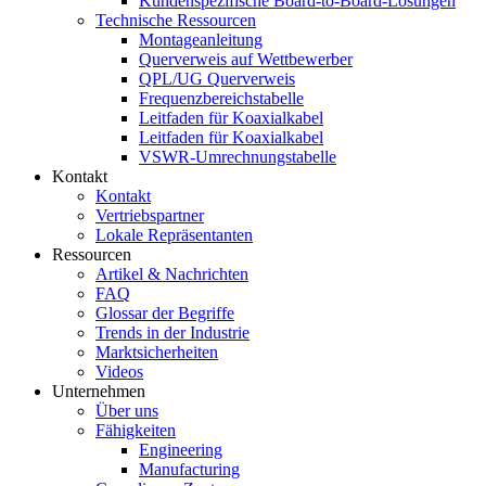
Kundenspezifische Board-to-Board-Lösungen
Technische Ressourcen
Montageanleitung
Querverweis auf Wettbewerber
QPL/UG Querverweis
Frequenzbereichstabelle
Leitfaden für Koaxialkabel
Leitfaden für Koaxialkabel
VSWR-Umrechnungstabelle
Kontakt
Kontakt
Vertriebspartner
Lokale Repräsentanten
Ressourcen
Artikel & Nachrichten
FAQ
Glossar der Begriffe
Trends in der Industrie
Marktsicherheiten
Videos
Unternehmen
Über uns
Fähigkeiten
Engineering
Manufacturing