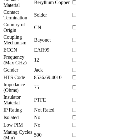
Beryllium Copper
Material
Contact
Solder
Termination
Country of
CN
Origin
Coupling
Bayonet
Mechanism
ECCN
EAR99
Frequency
12
(Max GHz)
Gender
Jack
HTS Code
8536.69.4010
Impedance
75
(Ohms)
Insulator
PTFE
Material
IP Rating
Not Rated
Isolated
No
Low PIM
No
Mating Cycles
500
(Min)