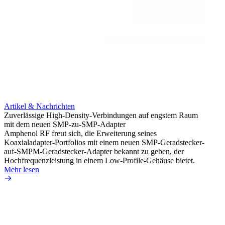
Artikel & Nachrichten
Artik
Zuverlässige High-Density-Verbindungen auf engstem Raum
Anti-
mit dem neuen SMP-zu-SMP-Adapter
Instal
Amphenol RF freut sich, die Erweiterung seines
Amphen
Koaxialadapter-Portfolios mit einem neuen SMP-Geradstecker-
SMA-P
auf-SMPM-Geradstecker-Adapter bekannt zu geben, der
Lötste
Hochfrequenzleistung in einem Low-Profile-Gehäuse bietet.
Mehr 
Mehr lesen