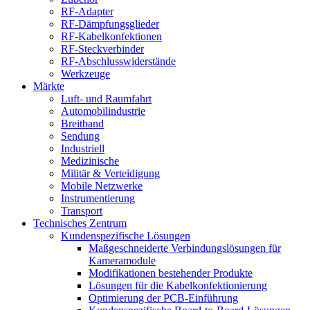
RF-Adapter
RF-Dämpfungsglieder
RF-Kabelkonfektionen
RF-Steckverbinder
RF-Abschlusswiderstände
Werkzeuge
Märkte
Luft- und Raumfahrt
Automobilindustrie
Breitband
Sendung
Industriell
Medizinische
Militär & Verteidigung
Mobile Netzwerke
Instrumentierung
Transport
Technisches Zentrum
Kundenspezifische Lösungen
Maßgeschneiderte Verbindungslösungen für
Kameramodule
Modifikationen bestehender Produkte
Lösungen für die Kabelkonfektionierung
Optimierung der PCB-Einführung