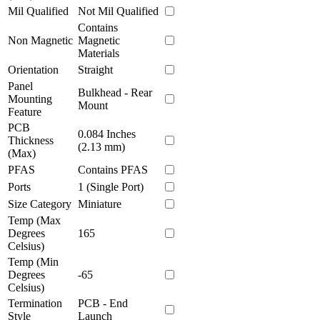
Mil Qualified
Not Mil Qualified
Contains
Non Magnetic
Magnetic
Materials
Orientation
Straight
Panel
Bulkhead - Rear
Mounting
Mount
Feature
PCB
0.084 Inches
Thickness
(2.13 mm)
(Max)
PFAS
Contains PFAS
Ports
1 (Single Port)
Size Category
Miniature
Temp (Max
Degrees
165
Celsius)
Temp (Min
Degrees
-65
Celsius)
Termination
PCB - End
Style
Launch