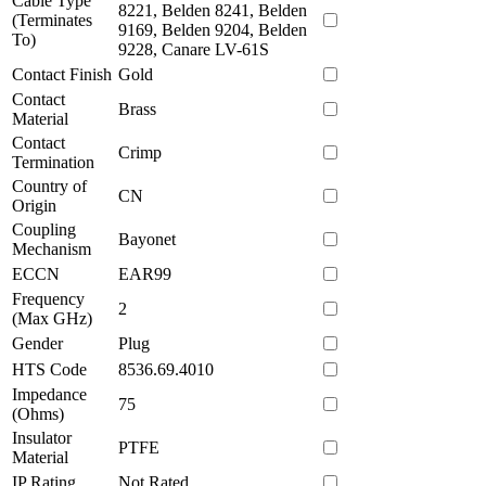
Cable Type
8221, Belden 8241, Belden
(Terminates
9169, Belden 9204, Belden
To)
9228, Canare LV-61S
Contact Finish
Gold
Contact
Brass
Material
Contact
Crimp
Termination
Country of
CN
Origin
Coupling
Bayonet
Mechanism
ECCN
EAR99
Frequency
2
(Max GHz)
Gender
Plug
HTS Code
8536.69.4010
Impedance
75
(Ohms)
Insulator
PTFE
Material
IP Rating
Not Rated