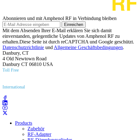
Abonnieren und mit Amphenol RF in Verbindung bleiben
Einreichen
Mit dem Absenden Ihrer E-Mail erklären Sie sich damit
einverstanden, gelegentliche Updates von Amphenol RF zu
erhalten.Diese Seite ist durch reCAPTCHA und Google geschützt.
Datenschutzrichtlinie
und
Allgemeine Geschäftsbedingungen
.
Danbury, CT
4 Old Newtown Road
Danbury CT 06810 USA
Toll Free
(800) 627​-7100
International
(203) 743​-9272
Products
Zubehör
RF-Adapter
RF-Dämpfungsglieder