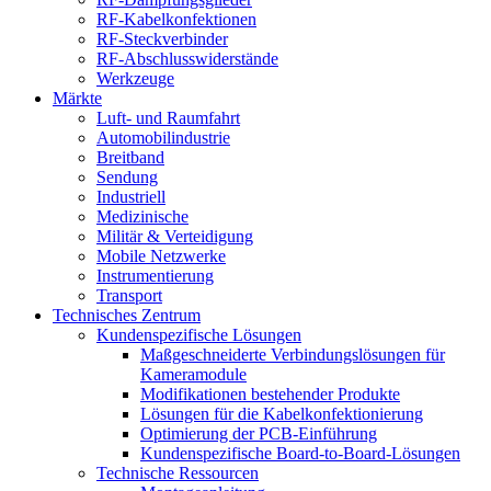
RF-Kabelkonfektionen
RF-Steckverbinder
RF-Abschlusswiderstände
Werkzeuge
Märkte
Luft- und Raumfahrt
Automobilindustrie
Breitband
Sendung
Industriell
Medizinische
Militär & Verteidigung
Mobile Netzwerke
Instrumentierung
Transport
Technisches Zentrum
Kundenspezifische Lösungen
Maßgeschneiderte Verbindungslösungen für
Kameramodule
Modifikationen bestehender Produkte
Lösungen für die Kabelkonfektionierung
Optimierung der PCB-Einführung
Kundenspezifische Board-to-Board-Lösungen
Technische Ressourcen