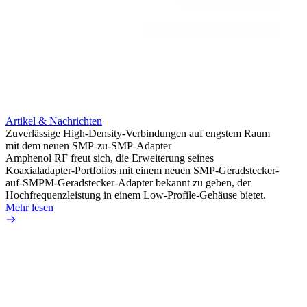
Artikel & Nachrichten
Artik
Zuverlässige High-Density-Verbindungen auf engstem Raum
Anti-
mit dem neuen SMP-zu-SMP-Adapter
Instal
Amphenol RF freut sich, die Erweiterung seines
Amphen
Koaxialadapter-Portfolios mit einem neuen SMP-Geradstecker-
SMA-P
auf-SMPM-Geradstecker-Adapter bekannt zu geben, der
Lötste
Hochfrequenzleistung in einem Low-Profile-Gehäuse bietet.
Mehr 
Mehr lesen