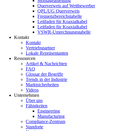
Montageanleitung
Querverweis auf Wettbewerber
QPL/UG Querverweis
Frequenzbereichstabelle
Leitfaden für Koaxialkabel
Leitfaden für Koaxialkabel
VSWR-Umrechnungstabelle
Kontakt
Kontakt
Vertriebspartner
Lokale Repräsentanten
Ressourcen
Artikel & Nachrichten
FAQ
Glossar der Begriffe
Trends in der Industrie
Marktsicherheiten
Videos
Unternehmen
Über uns
Fähigkeiten
Engineering
Manufacturing
Compliance-Zentrum
Standorte